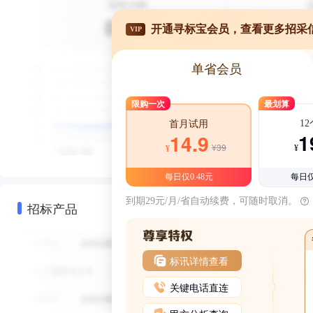
开通寻标宝会员，查看更多招采
VIP
单省会员
限购一次
最划算
1
首月试用
1
14.9
¥39
¥
¥
每日仅0.48元
每日仅
到期29元/月/省自动续费，可随时取消。
招标产品
标讯详情查看
关键电话直连