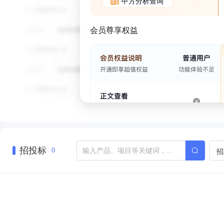
甲方分析查询
会员尊享权益
招投标
招
0