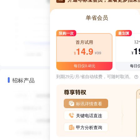
单省会员
限购一次
最划算
1
首月试用
1
14.9
¥39
¥
¥
每日仅0.48元
每日仅
到期29元/月/省自动续费，可随时取消。
招标产品
标讯详情查看
关键电话直连
甲方分析查询