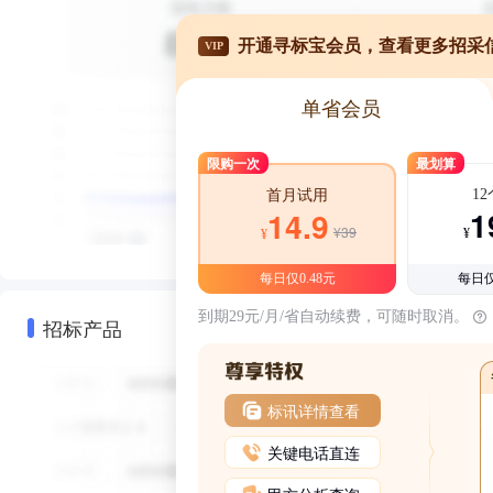
开通寻标宝会员，查看更多招采
VIP
单省会员
限购一次
最划算
1
首月试用
1
14.9
¥39
¥
¥
每日仅0.48元
每日仅
到期29元/月/省自动续费，可随时取消。
招标产品
标讯详情查看
关键电话直连