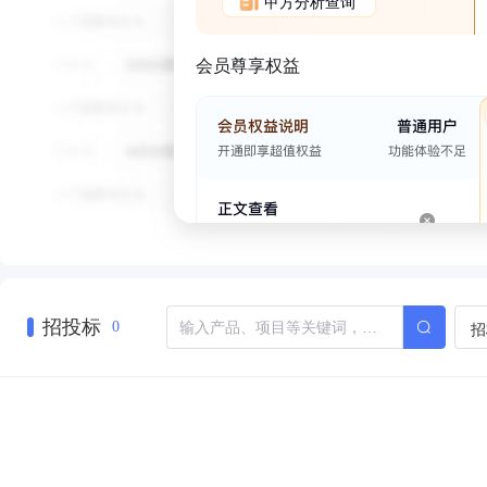
甲方分析查询
会员尊享权益
招投标
招
0