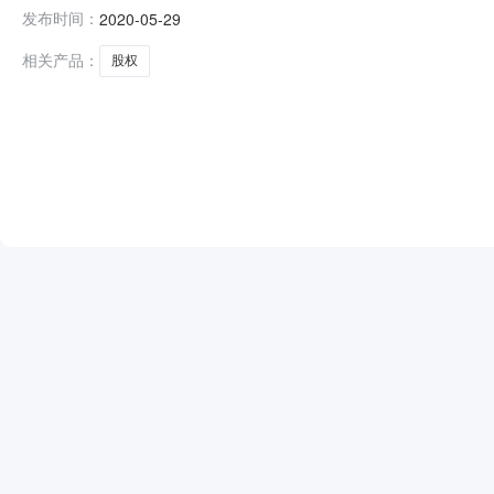
不作为对发布方、发布内容及交易等内容的确认与承诺。
发布时间：
2020-05-29
1.18%股权转让方名称上海初扬资产管理有限公司企业
股)统一社会信用代码或注册号91320500
相关产品：
股权