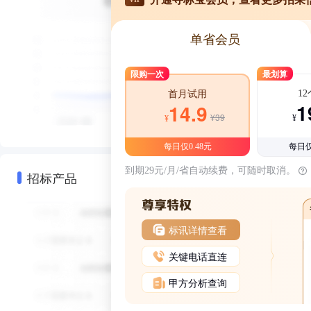
单省会员
限购一次
最划算
1
首月试用
1
14.9
¥39
¥
¥
每日仅0.48元
每日仅
到期29元/月/省自动续费，可随时取消。
招标产品
标讯详情查看
关键电话直连
甲方分析查询