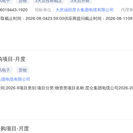
讯电子
货物
3天后投标截止
3天后开标
6019443-1920
招标单位：
大庆油田昆仑集团电缆有限公司
代理
取截止时间：2026-08-0423:59:00供应商提问截止时间：2026-08-1109:
：公告PDF:昆仑集团电缆公司2026-2027年EPE珍珠棉泡沫板采购项目1
购项目-月度
讯电子
货物
集团电缆有限公司
计划时间:2026-9项目类别:项目分类:物资类项目名称:昆仑集团电缆公司20
:本次招标主要是就大庆油田昆仑集团电缆有限公司2026-2027年度所
标管理规定】（中国石油工程物装〔2026〕95号）此项目自招标文件
采购项目-月度