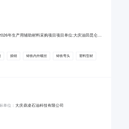
部）2026年生产用辅助材料采购项目项目单位:大庆油田昆仑集
需生产用辅助材料进行的采购。生产用辅助材料签订含税金额
小类编码小类名称品名编码品名名称A01冶金原料及锻铸件
锁
插销
铸铁内外螺丝
铸铁弯头
塑料型材
标单位：
大庆鼎凌石油科技有限公司