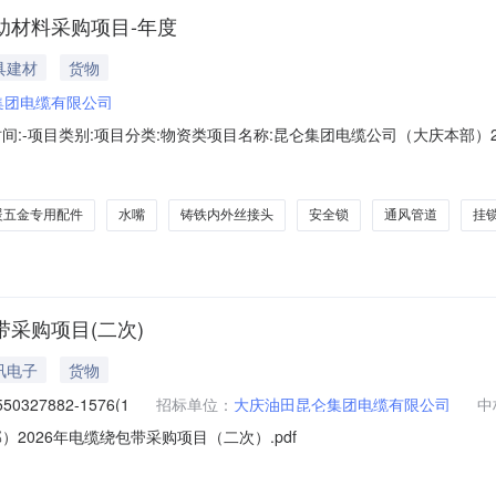
辅助材料采购项目-年度
具建材
货物
集团电缆有限公司
度计划时间:-项目类别:项目分类:物资类项目名称:昆仑集团电缆公司（大庆本
项目概况:本次谈判主要是就大庆油田昆仑集团电缆有限公司2026年度所
式:公开招标标包数量:1项目类别分类:大类编码大类名称中类编码中类名称
暖五金专用配件
水嘴
铸铁内外丝接头
安全锁
通风管道
挂
带采购项目(二次)
讯电子
货物
50327882-1576(1
招标单位：
大庆油田昆仑集团电缆有限公司
中
2026年电缆绕包带采购项目（二次）.pdf