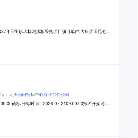
6-2027年EPE珍珠棉泡沫板采购项目项目单位:大庆油田昆仑集
度所需EPE珍珠棉泡沫板进行的采购。EPE珍珠棉泡沫板合同
此项目自招标文件开始发出之日起至投标人
单位：
大庆油田招标中心有限责任公司
00:00截标/开标时间：2026-07-2109:00:00报名开始时
缆填充绳、其他电缆辅料采购项目招标公告招标编号：