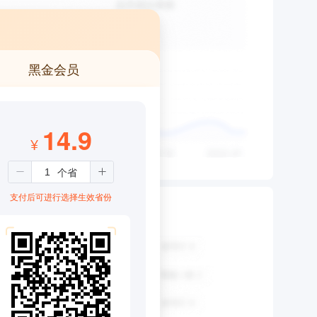
黑金会员
14.9
¥
支付后可进行选择生效省份