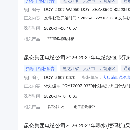
招标｜招标公告
黑龙江省｜大庆市｜让胡路区
通
项目编号：
DQYT2607-WZ050-DQYTZBZX8503-B222858
文件获取开始时间：2026-07-2816:16:36文件获
正文内容：
间：报名截止时间：文件递交截止时间：异议提出截止时间
发布时间：
2026-07-28 16:57
棉泡沫板公告附件.rar
相关产品：
EPE珍珠棉泡沫板
昆仑集团电缆公司2026-2027年电缆绕包带采
招标｜招标预告
黑龙江省｜大庆市｜让胡路区
通
项目编号：
DQYT2607-0370
招标单位：
大庆油田昆仑
计划编号:DQYT2607-0370计划类别:月度
正文内容：
有限公司物流中心投资计划批复文号:--项目概况
发布时间：
2026-07-16 16:36
人民币。根据【中国石油天然气集团有限公司招
相关产品：
氯乙烯片材
电工用云母带
昆仑集团电缆公司2026-2027年墨水(喷码机)