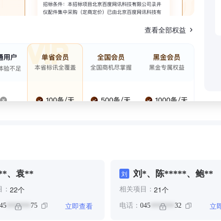
查看全部权益
**、袁**
刘*、陈*****、鲍**
刘
个
个
22
21
目：
相关项目：
立即查看
立
45
75
电话：
045
32
*******
*******