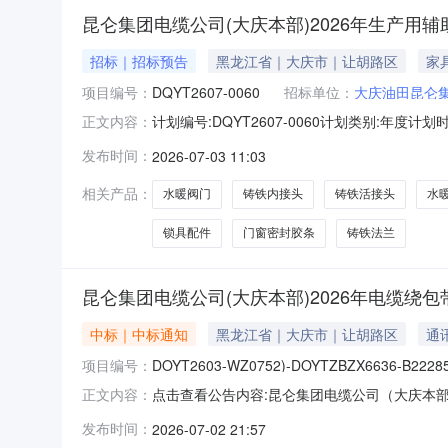
昆仑集团电缆公司(大庆本部)2026年生产用
招标｜招标预告
黑龙江省｜大庆市｜让胡路区
家
项目编号：
DQYT2607-0060
招标单位：
大庆油田昆仑
计划编号:DQYT2607-0060计划类别:年
正文内容：
团电缆有限公司物流中心投资计划批复文号:--
发布时间：
2026-07-03 11:03
178万人民币。采购组织形式:委托招标采购方
A0
相关产品：
水暖阀门
铸铁内接头
铸铁活接头
水
锁具配件
门窗密封胶条
铸铁法兰
昆仑集团电缆公司(大庆本部)2026年电缆绕包
中标｜中标通知
黑龙江省｜大庆市｜让胡路区
通
项目编号：
DOYT2603-WZ0752)-DOYTZBZX6636-B22285
点击查看公告内容:昆仑集团电缆公司（大庆本部）
正文内容：
发布时间：
2026-07-02 21:57