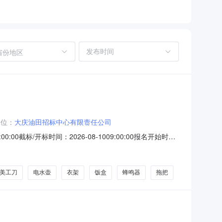
省份地区
单位：
大庆油田招标中心有限责任公司
00:00截标/开标时间：2026-08-1009:00:00报名开始时
目1.0.3.20260729公告(邀请函.pdf其他附件:附
美工刀
电水壶
衣架
饭盒
蜂鸣器
拖把