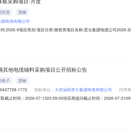
泡沫板采购项目-月度
用百货
货物
集团电缆有限公司
划时间:2026-9项目类别:项目分类:物资类项目名称:昆仑集团电缆公司202
目概况:本次招标主要是就大庆油田昆仑集团电缆有限公司2026-2027年
然气集团有限公司招标管理规定】（中国石油工程物装〔2026〕95号）
充绳其他电缆辅料采购项目公开招标公告
讯电子
货物
0437728-1772
招标单位：
大庆油田昆仑集团电缆有限公司
代理
取截止时间：2026-07-1323:59:00供应商提问截止时间：2026-07-2109:
出截止时间：第一章招标公告昆仑集团电缆公司（大庆本部）2026年电
2228550437728-17721.招标条件本招标项目昆仑集团电缆公司（大庆