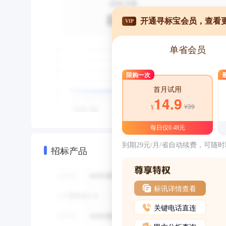
开通寻标宝会员，查看
VIP
单省会员
限购一次
首月试用
14.9
¥39
¥
每日仅0.48元
到期29元/月/省自动续费，可随
招标产品
标讯详情查看
关键电话直连