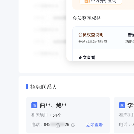
甲方分析查询
会员尊享权益
招标联系人
曲**、鲍**
李
曲
李
个
54
相关项目：
相关项
立即查看
电话：
045
26
电话：
0
*******