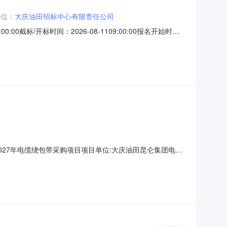
单位：
大庆油田招标中心有限责任公司
00:00截标/开标时间：2026-08-1109:00:00报名开始时
.0.3.20260728公告(邀请.pdf其他附件:EPE珍珠
26-2027年电缆绕包带采购项目项目单位:大庆油田昆仑集团电缆
需电缆绕包带进行的采购。电缆绕包带合同签订含税金额300万
开始发出之日起至投标人提交投标文件截止之日止，