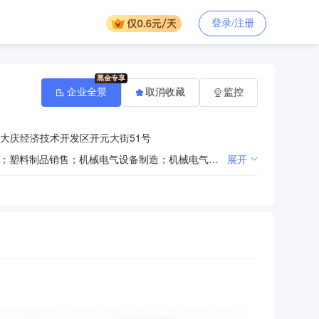
登录/注册
企业全景
取消收藏
监控
大庆经济技术开发区开元大街51号
许可项目：电线、电缆制造。一般项目：电线、电缆经营；橡胶制品制造；橡胶制品销售；塑料制品制造；塑料制品销售；机械电气设备制造；机械电气设备销售；五金产品研发；新材料技术研发；生产性废旧金属回收；住房租赁；非居住房地产租赁；土地使用权租赁；机械设备租赁；技术服务、技术开发、技术咨询、技术交流、技术转让、技术推广；货物进出口；技术进出口。
展开