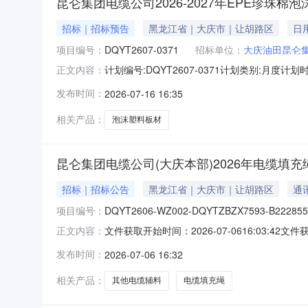
昆仑集团电缆公司2026-2027年EPE珍珠棉
招标｜招标预告
黑龙江省｜大庆市｜让胡路区
日
项目编号：
DQYT2607-0371
招标单位：
大庆油田昆仑
计划编号:DQYT2607-0371计划类别:月度计
正文内容：
团电缆有限公司物流中心投资计划批复文号:--项
发布时间：
2026-07-16 16:35
签订含税金额100万人民币。根据【中国石油天
相关产品：
泡沫塑料板材
昆仑集团电缆公司(大庆本部)2026年电缆填
招标｜招标公告
黑龙江省｜大庆市｜让胡路区
通
项目编号：
DQYT2606-WZ002-DQYTZBZX7593-B222855
文件获取开始时间：2026-07-0616:03:42文件获
正文内容：
间：报名截止时间：文件递交截止时间：异议提
发布时间：
2026-07-06 16:32
DQYT2606-WZ002-DQYTZBZX7593-B
相关产品：
其他电缆辅料
电缆填充绳