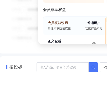
会员尊享权益
招投标
招
0