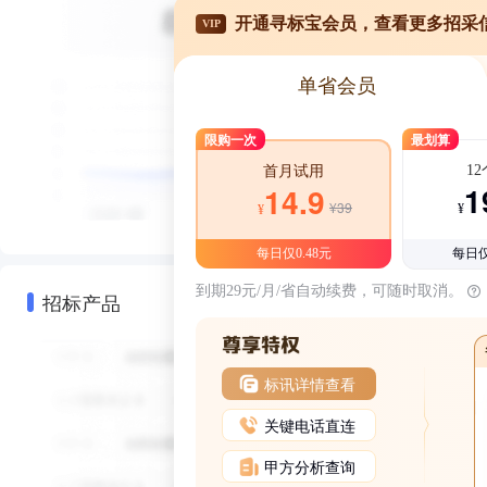
开通寻标宝会员，查看更多招采
VIP
单省会员
限购一次
最划算
1
首月试用
1
14.9
¥39
¥
¥
每日仅0.48元
每日仅
到期29元/月/省自动续费，可随时取消。
招标产品
标讯详情查看
关键电话直连
甲方分析查询