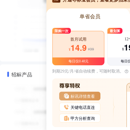
单省会员
限购一次
最划算
1
首月试用
1
14.9
¥39
¥
¥
每日仅0.48元
每日仅
到期29元/月/省自动续费，可随时取消。
招标产品
标讯详情查看
关键电话直连
甲方分析查询