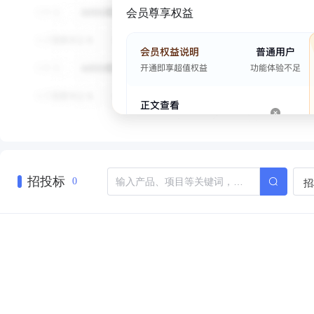
会员尊享权益
招投标
招
0