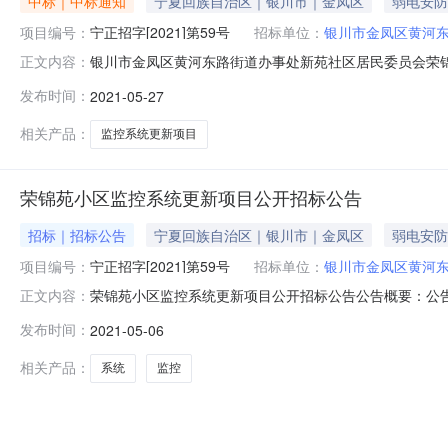
中标｜中标通知
宁夏回族自治区｜银川市｜金凤区
弱电安防
项目编号：
宁正招字[2021]第59号
招标单位：
银川市金凤区黄河
银川市金凤区黄河东路街道办事处新苑社区居民委员会荣锦
正文内容：
广播、电视、电影设备/视频设备/视频监控设备采购单位银
发布时间：
2021-05-27
评委：刘海荣抽取评委：袁波、王爱戴、李婷、赵丽杰总中标金
凤区黄河东路
相关产品：
监控系统更新项目
荣锦苑小区监控系统更新项目公开招标公告
招标｜招标公告
宁夏回族自治区｜银川市｜金凤区
弱电安防
项目编号：
宁正招字[2021]第59号
招标单位：
银川市金凤区黄河
荣锦苑小区监控系统更新项目公开招标公告公告概要：公告
正文内容：
河东路街道办事处新苑社区居民委员会行政区域银川市公告时间2021
发布时间：
2021-05-06
17:00（北京时间，法定节假日除外）招标文件售价￥3
相关产品：
系统
监控