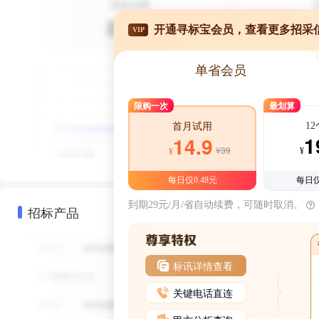
开通寻标宝会员，查看更多招采
VIP
单省会员
限购一次
最划算
1
首月试用
1
14.9
¥39
¥
¥
每日仅0.48元
每日仅
到期29元/月/省自动续费，可随时取消。
招标产品
标讯详情查看
关键电话直连