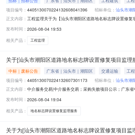
招标｜招标公告
广东省｜汕头市｜潮阳区
工程建筑
工程
项目编号：
4405130070224132608041396
招标单位：
汕头市潮
工程监理关于为【汕头市潮阳区道路地名标志牌设置修复项目
正文内容：
开选取工程监理中介服务机构，现将相关事项公告如下：
发布时间：
2026-08-04 19:53
政管理的中介服务项目采购）投资审批项目否采购项目编码4405
标
相关产品：
工程监理
关于[汕头市潮阳区道路地名标志牌设置修复项目监理
中标｜废标公告
广东省｜汕头市｜潮阳区
交通运输
工程
项目编号：
4405130070224132607301173
招标单位：
汕头市潮
中介服务交易|中介服务交易；采购失败项目公示；广东省中介超
正文内容：
服务项目业主名称：汕头市潮阳区民政局选取中介机构方
发布时间：
2026-08-04 19:04
服务公司，均不符合我方服务需求。采购失败时间：2026-08-0
相关产品：
地名标志牌设置修复监理服务
关于为[汕头市潮阳区道路地名标志牌设置修复项目监理