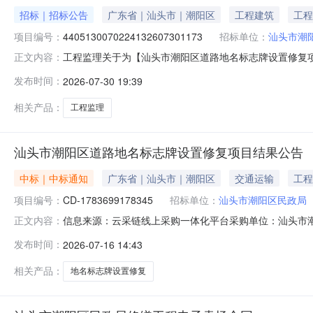
招标｜招标公告
广东省｜汕头市｜潮阳区
工程建筑
工程
项目编号：
4405130070224132607301173
招标单位：
汕头市潮
工程监理关于为【汕头市潮阳区道路地名标志牌设置修复项目
正文内容：
开选取工程监理中介服务机构，现将相关事项公告如下：
发布时间：
2026-07-30 19:39
政管理的中介服务项目采购）投资审批项目否采购项目编码4405
标
相关产品：
工程监理
汕头市潮阳区道路地名标志牌设置修复项目结果公告
中标｜中标通知
广东省｜汕头市｜潮阳区
交通运输
工程
项目编号：
CD-1783699178345
招标单位：
汕头市潮阳区民政局
信息来源：云采链线上采购一体化平台采购单位：汕头市潮
正文内容：
人：黄老师汕头市潮阳区民政局，于2026-07-1016:30:0
发布时间：
2026-07-16 14:43
就本次零散采购的结果公告如下：一、项目信息项目编号CD-
相关产品：
地名标志牌设置修复