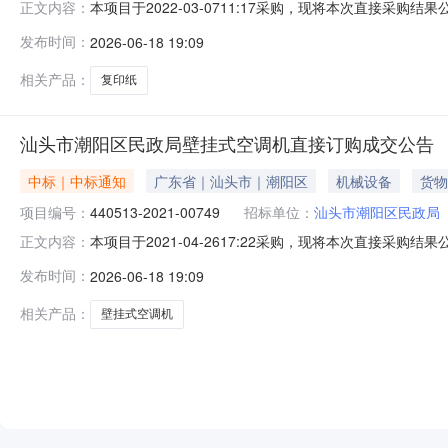
本项目于2022-03-0711:17采购，现将本次直接采购结
正文内容：
信息成交供应商：汕头市银创商贸有限公司成交金额：750
发布时间：
2026-06-18 19:09
70gA4500张/包10包/箱（白色）,A4/70G;25￥300
相关产品：
复印纸
汕头市潮阳区民政局壁挂式空调机直接订购成交公告
中标｜中标通知
广东省｜汕头市｜潮阳区
机械设备
货物
项目编号：
440513-2021-00749
招标单位：
汕头市潮阳区民政局
本项目于2021-04-2617:22采购，现将本次直接采购结
正文内容：
信息成交供应商：汕头市广达信息技术有限公司成交金额：6
发布时间：
2026-06-18 19:09
的/Midea,美的大１匹挂式变频冷暖新一级能效KFR-26GW/BP3DN
相关产品：
壁挂式空调机