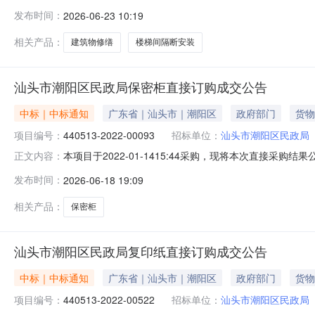
物、构筑物修缮五、采购预算金额（元）：7924.30六、需求时
发布时间：
2026-06-23 10:19
2309:46:05
相关产品：
建筑物修缮
楼梯间隔断安装
汕头市潮阳区民政局保密柜直接订购成交公告
中标｜中标通知
广东省｜汕头市｜潮阳区
政府部门
货物
项目编号：
440513-2022-00093
招标单位：
汕头市潮阳区民政局
本项目于2022-01-1415:44采购，现将本次直接采购结
正文内容：
信息成交供应商：汕头市银创商贸有限公司成交金额：197
发布时间：
2026-06-18 19:09
强型指纹+密码涉密载体保密柜Z168-B1pro,Z168-B1pro;
相关产品：
保密柜
汕头市潮阳区民政局复印纸直接订购成交公告
中标｜中标通知
广东省｜汕头市｜潮阳区
政府部门
货物
项目编号：
440513-2022-00522
招标单位：
汕头市潮阳区民政局