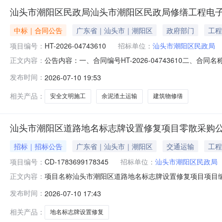
汕头市潮阳区民政局汕头市潮阳区民政局修缮工程电
中标｜合同公告
广东省｜汕头市｜潮阳区
政府部门
工程
项目编号：
HT-2026-04743610
招标单位：
汕头市潮阳区民政局
公告内容：一、合同编号HT-2026-04743610二、合
正文内容：
程定点采购五、合同主体采购人(甲方)：汕头市潮阳区民政局
发布时间：
2026-07-10 19:53
司地址：汕头市潮南区胪岗镇泗黄村北新二路50号联系方式：1
相关产品：
安全文明施工
余泥渣土运输
建筑物修缮
汕头市潮阳区道路地名标志牌设置修复项目零散采购
招标｜招标公告
广东省｜汕头市｜潮阳区
交通运输
工程
项目编号：
CD-1783699178345
招标单位：
汕头市潮阳区民政局
项目名称汕头市潮阳区道路地名标志牌设置修复项目项目编号CD-1783699
正文内容：
1612:00:00采购内容汕头市潮阳区道路地名标志牌设置
发布时间：
2026-07-10 17:43
无报价类型总价报价是否含税是成交方式最低价成交法报
相关产品：
地名标志牌设置修复