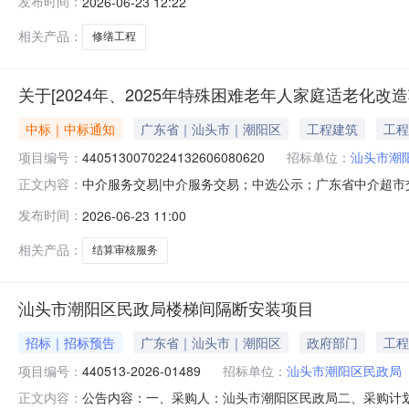
发布时间：
2026-06-23 12:22
相关产品：
修缮工程
关于[2024年、2025年特殊困难老年人家庭适老化
中标｜中标通知
广东省｜汕头市｜潮阳区
工程建筑
工程
项目编号：
4405130070224132606080620
招标单位：
汕头市潮
中介服务交易|中介服务交易；中选公示；广东省中介超市交易系统
正文内容：
项目结算审核项目业主名称：汕头市潮阳区民政局中介服务
发布时间：
2026-06-23 11:00
以合同签订为准选取中介机构方式：方案择优选取业务单位咨
相关产品：
结算审核服务
汕头市潮阳区民政局楼梯间隔断安装项目
招标｜招标预告
广东省｜汕头市｜潮阳区
政府部门
工程
项目编号：
440513-2026-01489
招标单位：
汕头市潮阳区民政局
公告内容：一、采购人：汕头市潮阳区民政局二、采购计划编号
正文内容：