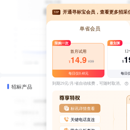
开通寻标宝会员，查看更多招采
VIP
单省会员
限购一次
最划算
1
首月试用
1
14.9
¥39
¥
¥
每日仅0.48元
每日仅
到期29元/月/省自动续费，可随时取消。
招标产品
标讯详情查看
关键电话直连