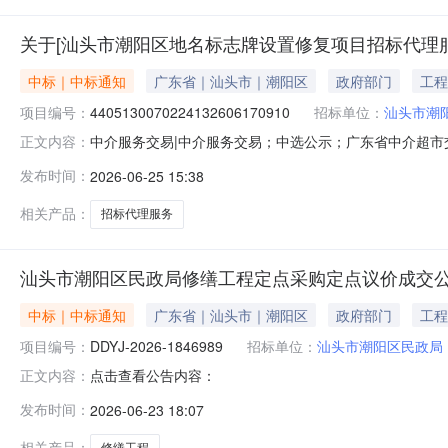
关于[汕头市潮阳区地名标志牌设置修复项目招标代理
中标｜中标通知
广东省｜汕头市｜潮阳区
政府部门
工程
项目编号：
4405130070224132606170910
招标单位：
汕头市潮
中介服务交易|中介服务交易；中选公示；广东省中介超市交易系
正文内容：
服务项目业主名称：汕头市潮阳区民政局中介服务事项：无
发布时间：
2026-06-25 15:38
订为准选取中介机构方式：方案择优选取业务单位咨询电话：
472
相关产品：
招标代理服务
汕头市潮阳区民政局修缮工程定点采购定点议价成交
中标｜中标通知
广东省｜汕头市｜潮阳区
政府部门
工程
项目编号：
DDYJ-2026-1846989
招标单位：
汕头市潮阳区民政局
点击查看公告内容：
正文内容：
发布时间：
2026-06-23 18:07
相关产品：
修缮工程