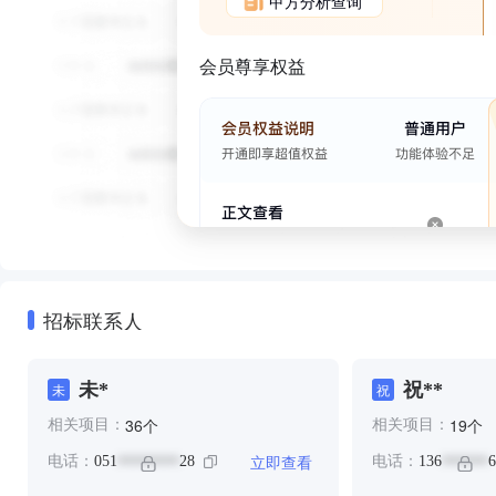
甲方分析查询
会员尊享权益
招标联系人
未*
祝**
未
祝
个
个
36
19
相关项目：
相关项目：
立即查看
电话：
051
28
电话：
136
6
********
******