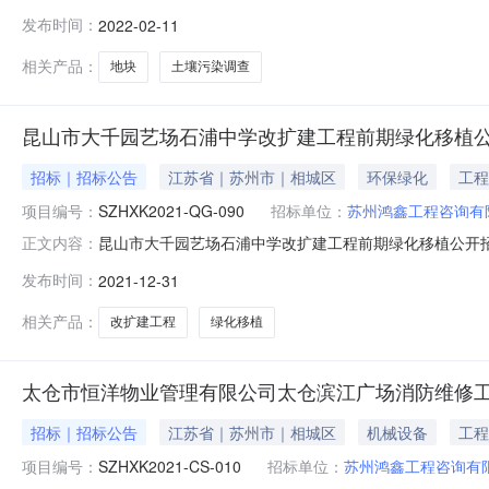
政府采购管理的有关规定，就启东市汇龙镇妇幼保健院西
发布时间：
2022-02-11
（￥150000.00元），供应商所报投标报价等于或大
并能够承担完全民事责任的独立法人，没
相关产品：
地块
土壤污染调查
昆山市大千园艺场石浦中学改扩建工程前期绿化移植
招标｜招标公告
江苏省｜苏州市｜相城区
环保绿化
工程
项目编号：
SZHXK2021-QG-090
招标单位：
苏州鸿鑫工程咨询有
昆山市大千园艺场石浦中学改扩建工程前期绿化移植公开招
正文内容：
化工程施工采购单位昆山市大千园艺场行政区域昆山市公告时间2021
发布时间：
2021-12-31
21:00（北京时间，法定节假日除外）招标文件售价￥500
相关产品：
改扩建工程
绿化移植
太仓市恒洋物业管理有限公司太仓滨江广场消防维修
招标｜招标公告
江苏省｜苏州市｜相城区
机械设备
工程
项目编号：
SZHXK2021-CS-010
招标单位：
苏州鸿鑫工程咨询有