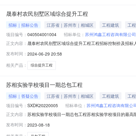
晟泰村农民别墅区域综合提升工程
招标｜招标公告
江苏省｜苏州市｜相城区
工程建筑
工程
项目编号：
040504001004
招标单位：
苏州鸿鑫工程咨询有限公司
晟泰村农民别墅区域综合提升工程工程招标控制价及招标人期
正文内容：
招标文件中评标、定标办法要求及工程量清单的内容和规定,
发布时间：
2024-06-29 20:58
件:招标控制价文件折扣率(%):92(暂列金额不参与下浮、
相关产品：
综合提升工程
苏相实验学校项目一期总包工程
招标｜答疑公告
江苏省｜苏州市｜相城区
工程建筑
工程
项目编号：
SXDK20220005
招标单位：
苏州鸿鑫工程咨询有限公
苏相实验学校项目一期总包工程苏相实验学校项目的最高限价公示
正文内容：
期总包工程代理机构名称:建设单位:苏州工业园区苏相合作区社会事业
发布时间：
2023-08-18
有限公司苏鸿鑫字（2023）B245号SXDK20220