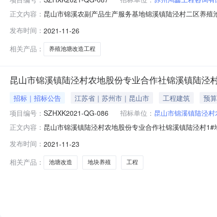
昆山市锦溪农副产品生产服务基地锦溪镇陆泾村二区养殖
正文内容：
采购单位昆山市锦溪农副产品生产服务基地行政区域昆山市公告时间20
发布时间：
2021-11-26
至16:30（北京时间，法定节假日除外）招标文件售价￥50
相关产品：
养殖池塘改造工程
昆山市锦溪镇陆泾村农地股份专业合作社锦溪镇陆泾村
招标｜招标公告
江苏省｜苏州市｜昆山市
工程建筑
预算
项目编号：
SZHXK2021-QG-086
招标单位：
昆山市锦溪镇陆泾村
昆山市锦溪镇陆泾村农地股份专业合作社锦溪镇陆泾村1#
正文内容：
其他建筑工程采购单位昆山市锦溪镇陆泾村农地股份专业合作社行
发布时间：
2021-11-23
午:9:00至11:30下午:13:00至16:30（北京时间
相关产品：
池塘改造
地块养殖
工程