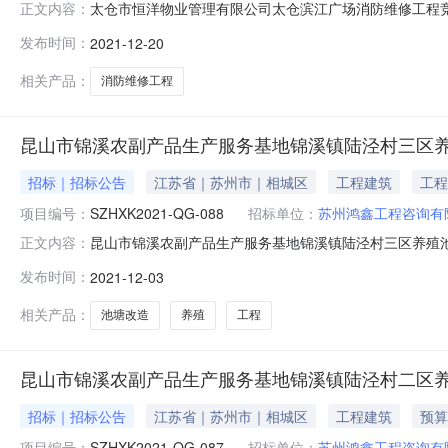
太仓市恒洋物业管理有限公司太仓滨江广场消防维修工程
正文内容：
管理有限公司行政区域昆山市公告时间2021年12月20日14:37
发布时间：
2021-12-20
假日除外）响应文件递交地点苏州鸿鑫工程咨询有限公司（江苏
相关产品：
消防维修工程
昆山市锦溪农副产品生产服务基地锦溪镇陆泾村三区
招标｜招标公告
江苏省｜苏州市｜相城区
工程建筑
工程
项目编号：
SZHXK2021-QG-088
招标单位：
苏州鸿鑫工程咨询有
昆山市锦溪农副产品生产服务基地锦溪镇陆泾村三区养殖
正文内容：
采购单位昆山市锦溪农副产品生产服务基地行政区域昆山市公告时间20
发布时间：
2021-12-03
至16:30（北京时间，法定节假日除外）招标文件售价￥50
相关产品：
池塘改造
养殖
工程
昆山市锦溪农副产品生产服务基地锦溪镇陆泾村二区
招标｜招标公告
江苏省｜苏州市｜相城区
工程建筑
预算
项目编号：
SZHXK2021-QG-087
招标单位：
苏州鸿鑫工程咨询有