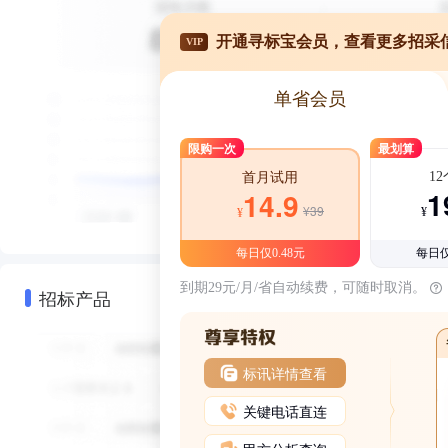
开通寻标宝会员，查看更多招采
VIP
单省会员
限购一次
最划算
1
首月试用
1
14.9
¥39
¥
¥
每日仅0.48元
每日仅
到期29元/月/省自动续费，可随时取消。
招标产品
标讯详情查看
关键电话直连