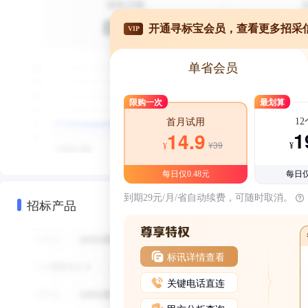
开通寻标宝会员，查看更多招采
VIP
单省会员
限购一次
最划算
1
首月试用
1
14.9
¥39
¥
¥
每日仅0.48元
每日仅
到期29元/月/省自动续费，可随时取消。
招标产品
标讯详情查看
关键电话直连