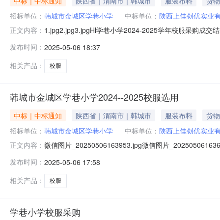
中标｜中标通知
陕西省｜渭南市｜韩城市
服装布料
货物
招标单位：
韩城市金城区学巷小学
中标单位：
陕西上佳创优实业
1.jpg2.jpg3.jpgHl学巷小学2024-2025学年
正文内容：
年校服采购比选现场会”会议。评委团由教师代表4人、家委
发布时间：
2025-05-06 18:37
业有限公司为校服供应企业，现予以公示。一、成交信息如下
相关产品：
校服
韩城市金城区学巷小学2024--2025校服选用
中标｜中标通知
陕西省｜渭南市｜韩城市
服装布料
货物
招标单位：
韩城市金城区学巷小学
中标单位：
陕西上佳创优实业
微信图片_20250506163953.jpg微信图片_202505061
正文内容：
务，专通与生产劳动和社会实践相发装日的社会主28学校
发布时间：
2025-05-06 17:58
韩城市金城区学巷小学校服选用评定会结果公示为进一步规范
相关产品：
校服
学巷小学校服采购