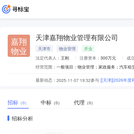
天津嘉翔物业管理有限公司
嘉翔
物业
天津市
物业管理
开业
法定代表人：
王刚
注册资本：
300万元
成
经营范围：
最新动态：
参与
[[天津][202
2025-11-07 19:32
招标
中标
代理
（0）
（0）
（0）
招标分析