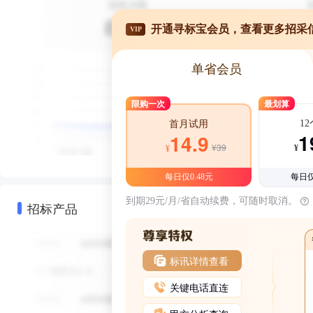
开通寻标宝会员，查看更多招采
VIP
单省会员
限购一次
最划算
1
首月试用
1
14.9
¥39
¥
¥
每日仅0.48元
每日仅
到期29元/月/省自动续费，可随时取消。
招标产品
标讯详情查看
关键电话直连