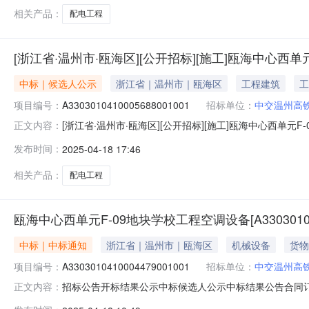
的，应当在公示期间先向招标人提
相关产品：
配电工程
[浙江省·温州市·瓯海区][公开招标][施工]瓯海中心西单元F-
中标｜候选人公示
浙江省｜温州市｜瓯海区
工程建筑
工
项目编号：
A3303010410005688001001
招标单位：
中交温州高
[浙江省·温州市·瓯海区][公开招标][施工]瓯海中心西单元F-09
正文内容：
海区政务服务中心【字号？中？】spanid="litPosition
发布时间：
2025-04-18 17:46
名称:中交温州高铁新城投资发展有限公司地址:浙江温州市
相关产品：
配电工程
瓯海中心西单元F-09地块学校工程空调设备[A3303010410
中标｜中标通知
浙江省｜温州市｜瓯海区
机械设备
货物
项目编号：
A3303010410004479001001
招标单位：
中交温州高
招标公告开标结果公示中标候选人公示中标结果公告合同订立信息瓯海中
正文内容：
源：温州市瓯海区政务服务中心【字号？中？】合同订立信息项目名