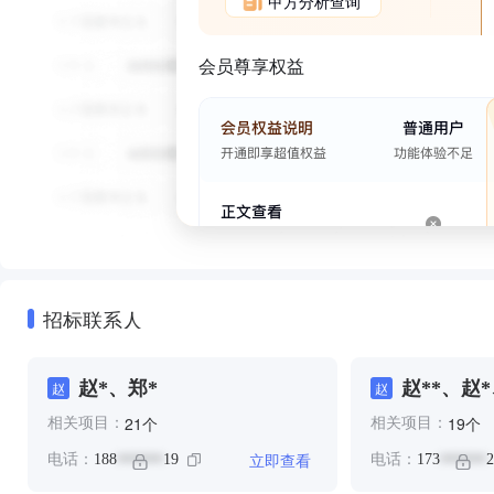
甲方分析查询
会员尊享权益
招标联系人
赵*、郑*
赵**、赵
赵
赵
个
个
21
19
相关项目：
相关项目：
立即查看
电话：
188
19
电话：
173
2
******
******