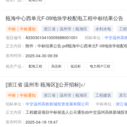
瓯海中心西单元F-09地块学校配电工程中标结果公告
中标｜中标通知
浙江省｜温州市｜瓯海区
水利水电
工程
项目编号：
A3303010410005688001001
招标单位：
中交温州高
附件：中标结果公告.pdf瓯海中心西单元F-09地块学校配电工
正文内容：
高铁新城投资发展有限公司招标代理浙江至诚工程咨询有限责任公
发布时间：
2025-04-30 09:39
标价工期（或服务期、交货期）质量承诺项目负责人浙江省通
相关产品：
配电工程
高压柜
低压柜
电力用户工程
[浙江省·温州市·瓯海区][公开招标]</
中标｜中标通知
浙江省｜温州市｜瓯海区
工程建筑
其它
招标单位：
中交温州高铁新城投资发展有限公司
中标单位：
浙江
工程建设项目中标候选人公示通告由中交温州高铁新城投资
正文内容：
月17日在温州市公共资源交易中心瓯海分中心公开开标
发布时间：
2025-04-18 19:47
标报价7075353.00元。根据《中华人民共和国招标