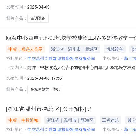
市瓯海区政务服务中心【字号？中？】spanid="litPositi
发布时间：
2025-04-09
867624招标人:名称:中交温州高铁新城投资发展有限公司
相关产品：
空调设备
瓯海中心西单元F-09地块学校建设工程-多媒体教学
中标｜候选人公示
浙江省｜温州市｜鹿城区
机械设备
货
招标单位：
中交温州高铁新城投资发展有限公司
中标单位：
浙江
附件：中标候选人公告.pdf瓯海中心西单元F­09地块
正文内容：
建设工程-多媒体教学一体机，招标代理人为浙江至诚工程
发布时间：
2025-04-08 17:56
法，经评标委员会评定，中标候选人为浙江方泰显示技术有
公示之日起计算。投标
相关产品：
多媒体教学一体机
[浙江省·温州市·瓯海区][公开招标]</
中标｜中标通知
浙江省｜温州市｜瓯海区
工程建筑
其它
招标单位：
中交温州高铁新城投资发展有限公司
中标单位：
浙江