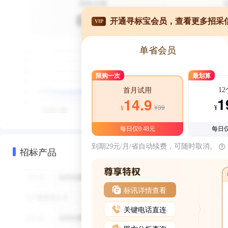
开通寻标宝会员，查看更多招采
VIP
单省会员
限购一次
最划算
1
首月试用
1
14.9
¥39
¥
¥
每日仅0.48元
每日仅
到期29元/月/省自动续费，可随时取消。
招标产品
标讯详情查看
关键电话直连