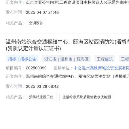
点击查看公告内容:工程建设项目中标候选人公示通告由中
正文内容：
限公司。于2025年3月4日在温州市公共资源交易中心
发布时间：
2025-04-07 21:46
6437800元）。根据《中华人民共和国招标投标法实
公示期间先向招标人提出异议。投标
相关产品：
空调设备
温州南站综合交通枢纽中心、瓯海区站西消防站(潘桥单
(资质认定计量认证证书)
招标｜招标公告
浙江省｜温州市｜瓯海区
工程建筑
工程
项目编号：
202500099
招标单位：
中交温州高铁新城投资发展有
温州南站综合交通枢纽中心、瓯海区站西消防站（潘桥单元D
正文内容：
温州南站综合交通枢纽中心、瓯海区站西消防站（潘桥单元D
发布时间：
2025-03-28 08:42
中介服务的公告公告号：202500099根据《温州市
桥单元D-04地块
相关产品：
消防站建设工程
生活给水系统质量验收水质检测