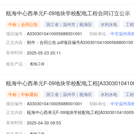
瓯海中心西单元F-09地块学校配电工程合同订立公示
中标｜合同公告
浙江省｜温州市｜瓯海区
水利水电
工程
项目编号：
A3303010410005688001001
招标单位：
中交温州高
附件：合同公告.pdf项目编号A33030104100056880
正文内容：
工程甲方中交温州高铁新城投资发展有限公司乙方浙江省
发布时间：
2025-05-23 20:11
相关产品：
配电工程
瓯海中心西单元F-09地块学校配电工程[A3303010410005
中标｜中标通知
浙江省｜温州市｜瓯海区
水利水电
工程
项目编号：
A3303010410005688001001
招标单位：
中交温州高
瓯海中心西单元F-09地块学校配电工程[A330301041000568
正文内容：
息公开中标结果公示/span项目名称:瓯海中心西单元F-09地
发布时间：
2025-04-30 09:53
瓯海区潘桥街道宁波路2801号9楼联系人:郑斌电话:18811
相关产品：
配电工程