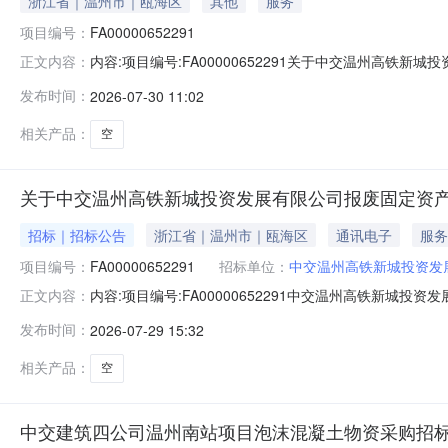
浙江省｜温州市｜瓯海区
其他
服务
项目编号：
FA00000652291
内容:项目编号:FA00000652291关于中交温州
正文内容：
投资发展有限公司报废固定资产处置竞价文件澄清补遗信
发布时间：
2026-07-30 11:02
处，请以本澄清为准。1、关于竞价公告时间的延长：原竞价文件
符合资格
相关产品：
空
关于中交温州高铁新城投资发展有限公司报废固定资
招标｜招标公告
浙江省｜温州市｜瓯海区
通讯电子
服务
项目编号：
FA00000652291
招标单位：
中交温州高铁新城投资发
内容:项目编号:FA00000652291中交温州高铁
正文内容：
条件，现公开发布公告。1.采购项目简介1.1竞价项目名
发布时间：
2026-07-29 15:32
温州高铁新城投资发展有限公司。1.4竞价项目资金：/
新旧程度、完
相关产品：
空
中交建筑四公司温州南站项目泡沫混凝土物资采购招