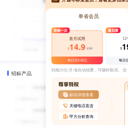
单省会员
限购一次
最划算
1
首月试用
1
14.9
¥39
¥
¥
每日仅0.48元
每日仅
到期29元/月/省自动续费，可随时取消。
招标产品
标讯详情查看
关键电话直连
甲方分析查询