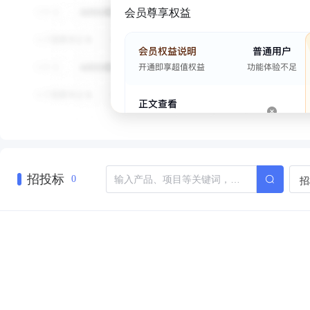
会员尊享权益
招投标
招
0