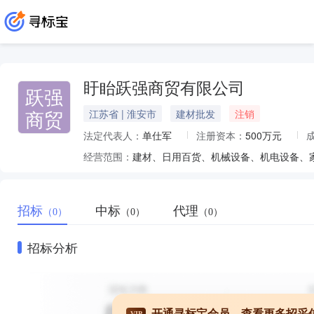
盱眙跃强商贸有限公司
跃强
商贸
江苏省 | 淮安市
建材批发
注销
法定代表人：
单仕军
注册资本：
500万元
经营范围：
招标
中标
代理
（0）
（0）
（0）
招标分析
开通寻标宝会员，查看更多招采
VIP