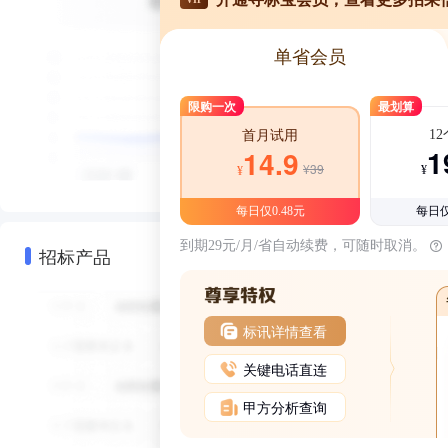
单省会员
限购一次
最划算
1
首月试用
1
14.9
¥39
¥
¥
每日仅0.48元
每日仅
到期29元/月/省自动续费，可随时取消。
招标产品
标讯详情查看
关键电话直连
甲方分析查询