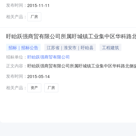
公开截止时间：招标机构：盱眙县招投标管理中心招标地区
发布时间：
2015-11-11
厂厂房、冬青路东侧天辰制衣厂厂房资产拍卖竞标竞拍结果公
所属盱
相关产品：
厂房
盱眙跃强商贸有限公司所属盱城镇工业集中区华科路
招标｜招标公告
江苏省｜淮安市｜盱眙县
工程建筑
招标单位：
盱眙跃强商贸有限公司
盱眙跃强商贸有限公司所属盱城镇工业集中区华科路北侧盛隆
正文内容：
心受盱眙跃强商贸有限公司委托，就该单位盱眙跃强商贸有
发布时间：
2015-05-14
日上午组织了竞标，现将结果公布如下：A包中标候选人：盱
竞标联系事项：单位
相关产品：
资产
厂房