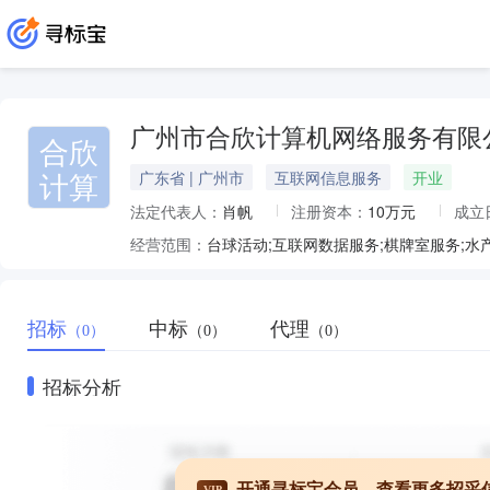
广州市合欣计算机网络服务有限
合欣
计算
广东省 | 广州市
互联网信息服务
开业
法定代表人：
肖帆
注册资本：
10万元
成立
经营范围：
台球活动;互联网数据服务;棋牌室服务;水
招标
中标
代理
（0）
（0）
（0）
招标分析
开通寻标宝会员，查看更多招采
VIP