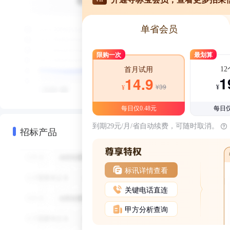
单省会员
限购一次
最划算
1
首月试用
1
14.9
¥39
¥
¥
每日仅0.48元
每日仅
到期29元/月/省自动续费，可随时取消。
招标产品
标讯详情查看
关键电话直连
甲方分析查询