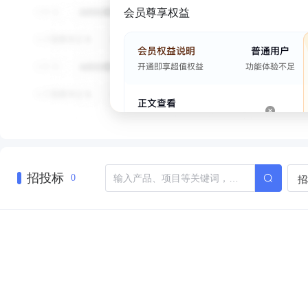
会员尊享权益
招投标
招
0