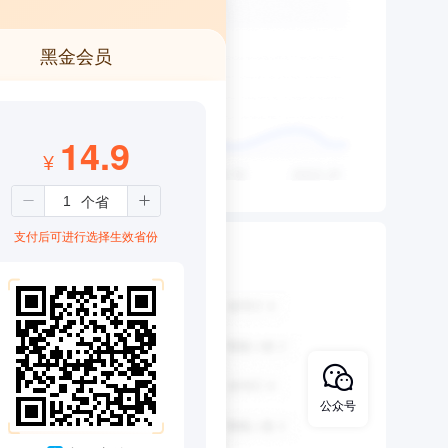
黑金会员
14.9
¥
支付后可进行选择生效省份
公众号