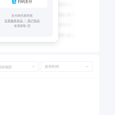
扫码支付
支付则代表同意
交易服务协议
｜
用户协议
发票获取
省份地区