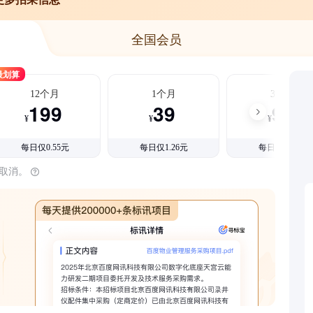
全国会员
最划算
12个月
1个月
3个月
199
39
99
¥
¥
¥
每日仅0.55元
每日仅1.26元
每日仅1.08元
时取消。