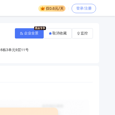
登录/注册
企业全景
取消收藏
监控
8栋3单元9层11号