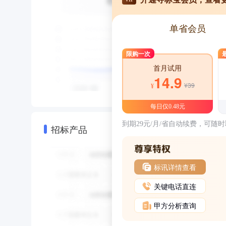
单省会员
限购一次
首月试用
14.9
¥39
¥
每日仅0.48元
到期29元/月/省自动续费，可随
招标产品
标讯详情查看
关键电话直连
甲方分析查询