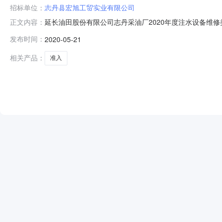
招标单位：
志丹县宏旭工贸实业有限公司
延长油田股份有限公司志丹采油厂2020年度注水设备维
正文内容：
评标工作已于2020年05月19日结束，现将评审结果排名
发布时间：
2020-05-21
陕西时泰机械设备有限公司86.003志丹县永盛建筑工程有限
相关产品：
准入