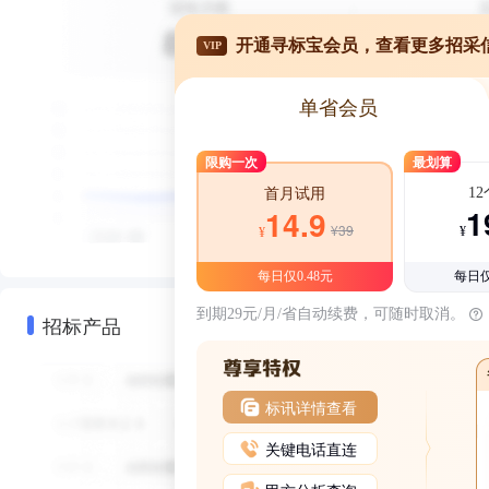
开通寻标宝会员，查看更多招采
VIP
单省会员
限购一次
最划算
1
首月试用
1
14.9
¥39
¥
¥
每日仅0.48元
每日仅
到期29元/月/省自动续费，可随时取消。
招标产品
标讯详情查看
关键电话直连