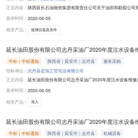
陕西延长石油物资集团有限责任公司关于油田和勘探公司
正文内容：
璃仪器及杂件框架采购项目（招标编号：DYZB2019-12
发布时间：
2020-06-05
一、中标候选人基本情况一标段：排名投标人名称投标报价（
82.5
相关产品：
玻璃仪器及杂件
延长油田股份有限公司志丹采油厂2020年度注水设
中标｜中标通知
陕西省｜延安市｜志丹县
服务采购
招标单位：
志丹县宏旭工贸实业有限公司
延长油田股份有限公司志丹采油厂2020年度注水设备维
正文内容：
司2志丹县恒丰石油技术服务有限公司3陕西时泰机械设备
发布时间：
2020-06-05
程有限公司8志丹县晶鑫油气工程技术服务有限公司9延安
限公司14延安天锦商贸有限公
相关产品：
准入
延长油田股份有限公司志丹采油厂2020年度注水设
中标｜中标通知
陕西省｜延安市｜志丹县
机械设备