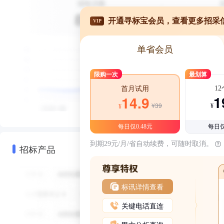
开通寻标宝会员，查看更多招采
VIP
单省会员
限购一次
最划算
1
首月试用
1
14.9
¥39
¥
¥
每日仅0.48元
每日仅
到期29元/月/省自动续费，可随时取消。
招标产品
标讯详情查看
关键电话直连