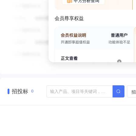
甲方分析查询
会员尊享权益
招投标
招
0