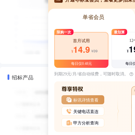
单省会员
限购一次
最划算
1
首月试用
1
14.9
¥39
¥
¥
每日仅0.48元
每日仅
到期29元/月/省自动续费，可随时取消。
招标产品
标讯详情查看
关键电话直连
甲方分析查询