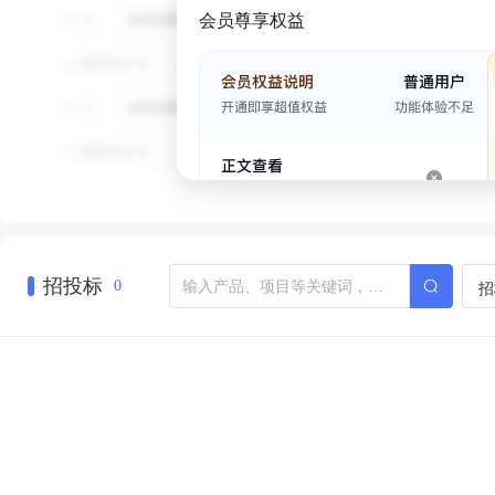
会员尊享权益
招投标
招
0