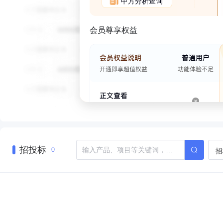
甲方分析查询
会员尊享权益
招投标
招
0