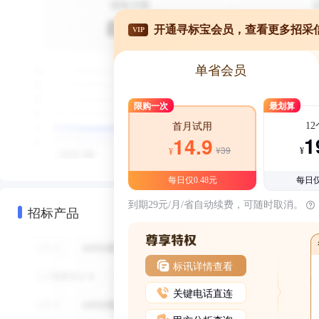
开通寻标宝会员，查看更多招采
VIP
单省会员
限购一次
最划算
1
首月试用
1
14.9
¥39
¥
¥
每日仅0.48元
每日仅
到期29元/月/省自动续费，可随时取消。
招标产品
标讯详情查看
关键电话直连