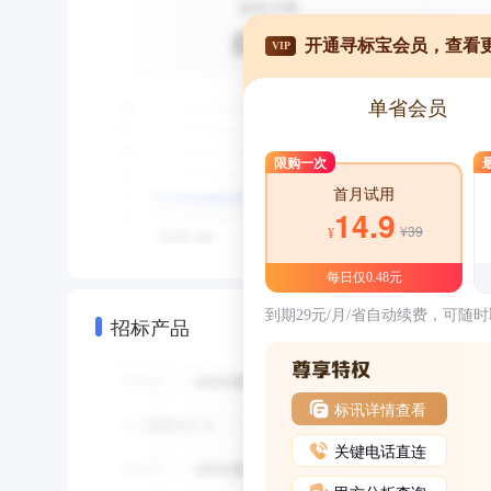
开通寻标宝会员，查看
VIP
单省会员
限购一次
首月试用
14.9
¥39
¥
每日仅0.48元
到期29元/月/省自动续费，可随
招标产品
标讯详情查看
关键电话直连