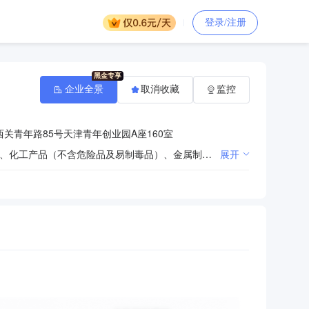
登录/注册
企业全景
取消收藏
监控
关青年路85号天津青年创业园A座160室
机电设备技术开发、咨询、转让、服务；机械设备、电子电器产品、机车车辆配件、汽车配件、五金交电、化工产品（不含危险品及易制毒品）、金属制品、金属材料、橡胶制品、日用百货、劳动保护用品、化妆品、计算机软硬件及辅助设备、办公用品、筑路机械、机电产品的批发兼零售（含网上经营）；机车车辆配件、机械设备、电子电器产品维修（限上门服务）。（依法须经批准的项目，经相关部门批准后方可开展经营活动）
展开