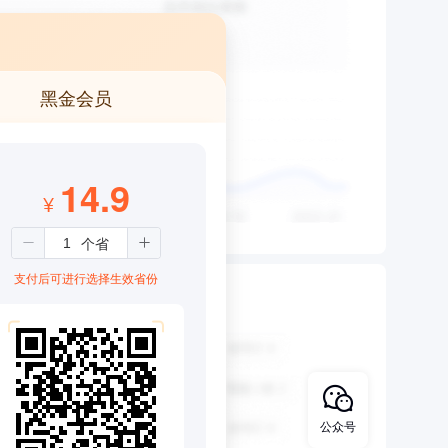
黑金会员
14.9
¥
支付后可进行选择生效省份
公众号