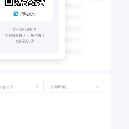
扫码支付
支付则代表同意
交易服务协议
｜
用户协议
发票获取
省份地区