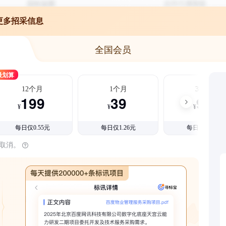
更多招采信息
全国会员
最划算
12个月
1个月
3个月
199
39
99
¥
¥
¥
每日仅0.55元
每日仅1.26元
每日仅1.08元
时取消。