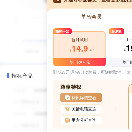
单省会员
限购一次
最划算
1
首月试用
1
14.9
¥39
¥
¥
每日仅0.48元
每日仅
到期29元/月/省自动续费，可随时取消。
招标产品
标讯详情查看
关键电话直连
甲方分析查询