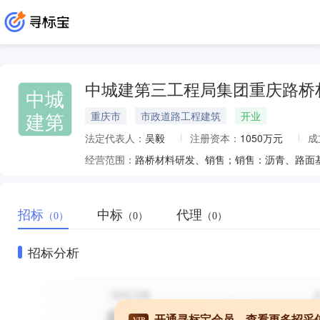
中城建第三工程局集团重庆路桥
中城
建第
重庆市
市政道路工程建筑
开业
法定代表人：
吴毅
注册资本：
1050万元
成
经营范围：
招标
中标
代理
（0）
（0）
（0）
招标分析
开通寻标宝会员，查看更多招采
VIP