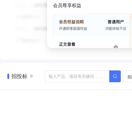
会员尊享权益
招投标
招
0