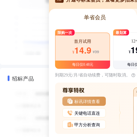
单省会员
限购一次
最划算
1
首月试用
1
14.9
¥39
¥
¥
每日仅0.48元
每日仅
到期29元/月/省自动续费，可随时取消。
招标产品
标讯详情查看
关键电话直连
甲方分析查询