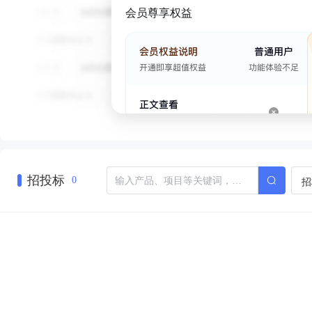
会员尊享权益
招投标
招
0