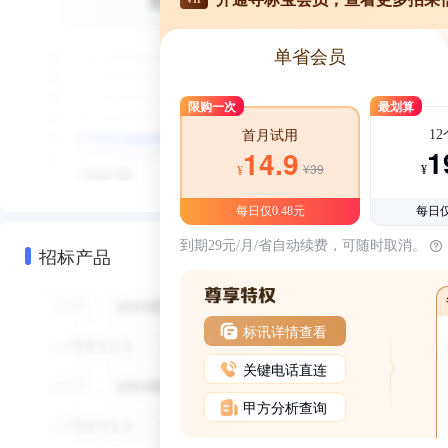
单省会员
限购一次
最划算
1
首月试用
1
14.9
¥39
¥
¥
每日仅0.48元
每日仅
到期29元/月/省自动续费，可随时取消。
招标产品
标讯详情查看
关键电话直连
甲方分析查询