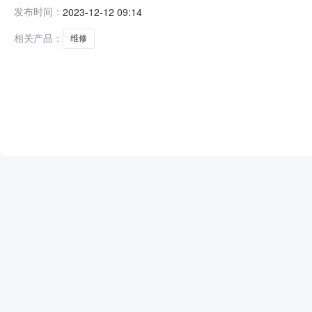
集宁工务段关于“轨道车、收轨吊及平车零星修理维护”采购
发布时间：
2023-12-12 09:14
相关产品：
维修