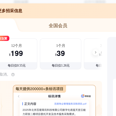
更多招采信息
全国会员
最划算
12个月
1个月
3个月
199
39
99
¥
¥
¥
每日仅0.55元
每日仅1.26元
每日仅1.08元
时取消。