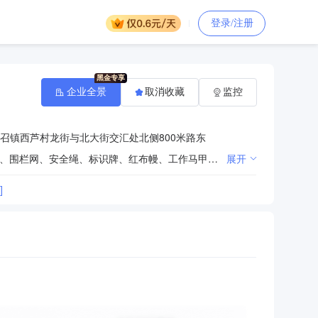
登录/注册
企业全景
取消收藏
监控
召镇西芦村龙街与北大街交汇处北侧800米路东
一般项目：生产销售：高压接地线、高压拉闸杆、验电器、绝缘梯、脚扣、个人保安线、测高杆、登高板、围栏网、安全绳、标识牌、红布幔、工作马甲、警示防撞墩、防撞警示贴、电缆标志桩、绝缘隔板、绝缘胶板、故障指示器、太阳能警示灯、路锥、防鼠板、安全带检修支架、速差防坠器、除冰工具、硅橡胶防护套、个人防护装备、电力施工工具、滑轮、卡线器、绝缘剪、围栏、警示带、安全工具柜、高压发生器、高压放电棒、核相仪、防鸟设备、电力橡塑管件、拉线保护套、电缆保护管、综合配电箱、JP柜、电缆附件、电力金具、铁附件、高低压开关柜、隔离开关、熔断器、避雷器、绝缘子、绝缘夹钳、绝缘绳、绝缘脚手架、升降平台、智能短路接地装置、围栏插杆、刀闸检修架、安全自锁器、近电报警器、组合绝缘杆、钩头杆、电气试验设备；销售：铅封、安全带、安全帽、电力作业专用车、仪器仪表、电料电器、消防器材、劳保用品、计量器具、五金工具、生产工具、第一类医疗器材、通讯器材；安全工器具与电气设备的试验检测；电气技术研发与转让。（除依法须经批准的项目外，凭营业执照依法自主开展经营活动）许可项目：建筑劳务分包；输电、供电、受电电力设施的安装、维修和试验。（依法须经批准的项目，经相关部门批准后方可开展经营活动，具体经营项目以相关部门批准文件或许可证件为准）
展开
]