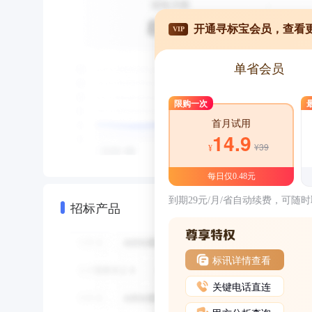
开通寻标宝会员，查看
VIP
单省会员
限购一次
首月试用
14.9
¥39
¥
每日仅0.48元
到期29元/月/省自动续费，可随
招标产品
标讯详情查看
关键电话直连