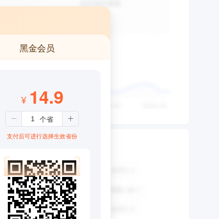
黑金会员
14.9
¥
支付后可进行选择生效省份