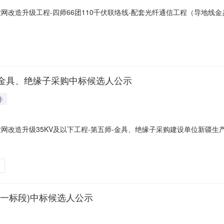
农网改造升级工程-四师66团110千伏联络线-配套光纤通信工程（导地
经贸有限公司投标报价大写伍拾捌万捌仟玖佰伍拾玖元肆角整小写58895
造有限责任公司投标报价大写伍拾柒万贰仟玖佰叁拾壹元整小写572931
程-金具、绝缘子采购中标候选人公示
件
农网改造升级35KV及以下工程-第五师-金具、绝缘子采购建设单位新疆
投标报价大写贰佰叁拾贰万叁仟壹佰零壹元整小写2323101.000元投
公司投标报价大写贰佰壹拾陆万叁仟柒佰零陆元整小写2163706.000
一标段)中标候选人公示