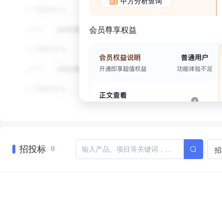
甲方分析查询
会员尊享权益
招投标
招
0