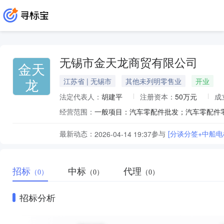
无锡市金天龙商贸有限公司
金天
龙
江苏省 | 无锡市
其他未列明零售业
开业
法定代表人：
胡建平
注册资本：
50万元
成
经营范围：
最新动态：
参与
[分谈分签+中船
2026-04-14 19:37
招标
中标
代理
（0）
（0）
（0）
招标分析