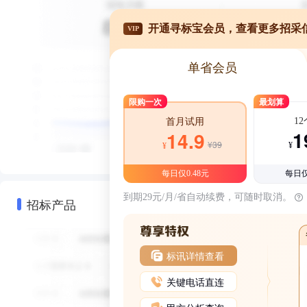
开通寻标宝会员，查看更多招采
VIP
单省会员
限购一次
最划算
1
首月试用
1
14.9
¥39
¥
¥
每日仅0.48元
每日仅
到期29元/月/省自动续费，可随时取消。
招标产品
标讯详情查看
关键电话直连