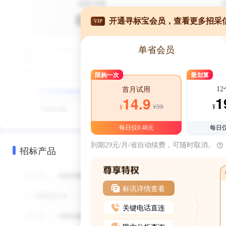
开通寻标宝会员，查看更多招采
VIP
单省会员
限购一次
最划算
1
首月试用
1
14.9
¥39
¥
¥
每日仅0.48元
每日仅
到期29元/月/省自动续费，可随时取消。
招标产品
标讯详情查看
关键电话直连