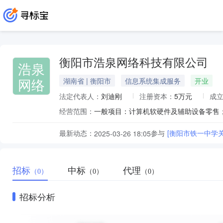
衡阳市浩泉网络科技有限公司
浩泉
网络
湖南省 | 衡阳市
信息系统集成服务
开业
法定代表人：
刘迪刚
注册资本：
5万元
成
经营范围：
最新动态：
参与
[衡阳市铁一中学
2025-03-26 18:05
招标
中标
代理
（0）
（0）
（0）
招标分析