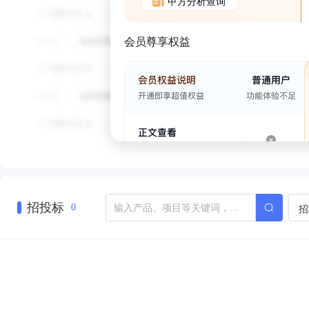
甲方分析查询
会员尊享权益
招投标
招
0