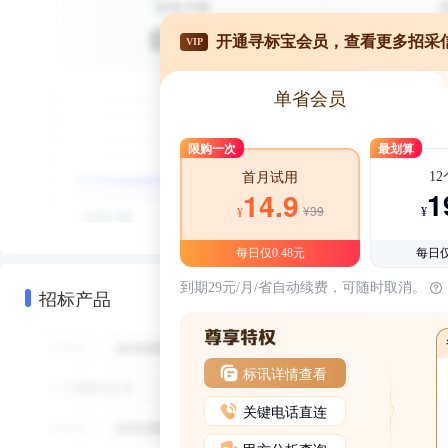
开通寻标宝会员，查看更多招采
VIP
单省会员
限购一次
最划算
1
首月试用
1
14.9
¥39
¥
¥
每日仅0.48元
每日仅
到期29元/月/省自动续费，可随时取消。
招标产品
标讯详情查看
关键电话直连