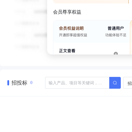
会员尊享权益
招投标
招
0