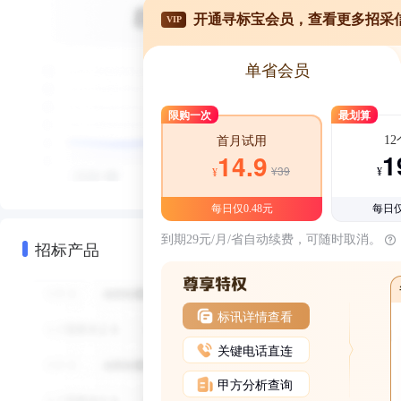
开通寻标宝会员，查看更多招采
VIP
单省会员
限购一次
最划算
1
首月试用
1
14.9
¥39
¥
¥
每日仅0.48元
每日仅
到期29元/月/省自动续费，可随时取消。
招标产品
标讯详情查看
关键电话直连
甲方分析查询