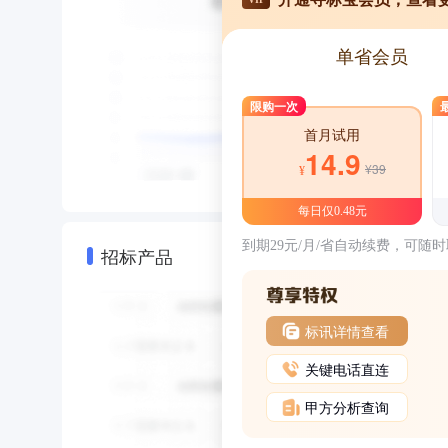
单省会员
限购一次
首月试用
14.9
¥39
¥
每日仅0.48元
到期29元/月/省自动续费，可随
招标产品
标讯详情查看
关键电话直连
甲方分析查询