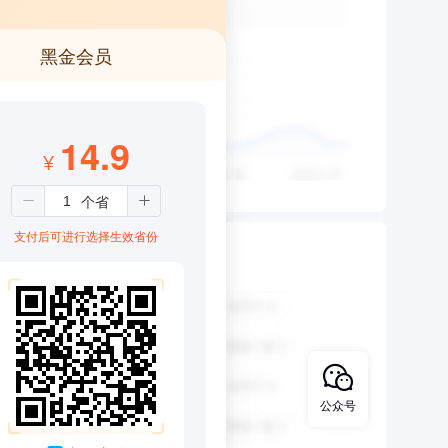
黑金会员
14.9
¥
支付后可进行选择生效省份
公众号