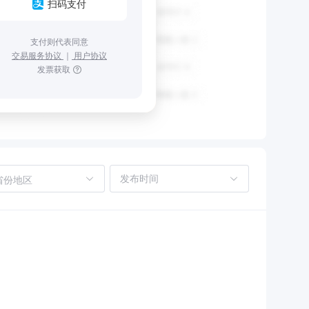
扫码支付
支付则代表同意
交易服务协议
｜
用户协议
发票获取
省份地区