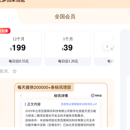
全国会员
最划算
12个月
1个月
3个月
199
39
99
¥
¥
¥
每日仅0.55元
每日仅1.26元
每日仅1.08元
时取消。