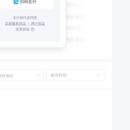
扫码支付
支付则代表同意
交易服务协议
｜
用户协议
发票获取
省份地区