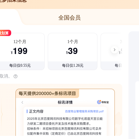
全国会员
最划算
12个月
1个月
3个月
199
39
99
¥
¥
¥
每日仅0.55元
每日仅1.26元
每日仅1.08元
时取消。