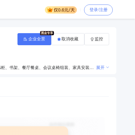
登录/注册
企业全景
取消收藏
监控
文化体育用品、五金、交电、服装、建筑材料（木材除外）、土畜产品、家具;学生课桌、铁床、讲桌、书柜、书架、餐厅餐桌、会议桌椅组装、家具安装、其他教学用品、教学用具生产销售；卫生洁具、厨房用具、床板、校园广播系统销售
展开