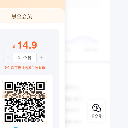
黑金会员
14.9
¥
支付后可进行选择生效省份
公众号