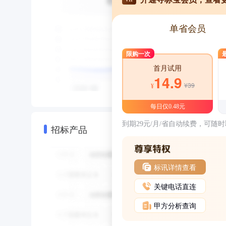
单省会员
限购一次
首月试用
14.9
¥39
¥
每日仅0.48元
到期29元/月/省自动续费，可随
招标产品
标讯详情查看
关键电话直连
甲方分析查询