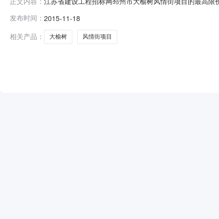
江苏省建设工程招标网邳州市大榆树风情街项目的最高限价公示项目编
正文内容：
称：邳州市大榆树风情街项目代理机构名称：徐州建树工程咨
发布时间：
2015-11-18
小查看
相关产品：
大榆树
风情街项目