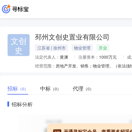
邳州文创史置业有限公司
文创
史
江苏省 | 徐州市
物业管理
开业
法定代表人：
黄渊
注册资本：
1000万元
成
经营范围：
房地产开发、销售；物业管理。（依法须
招标
中标
代理
（0）
（0）
（0）
招标分析
开通寻标宝会员，查看更多招采
VIP