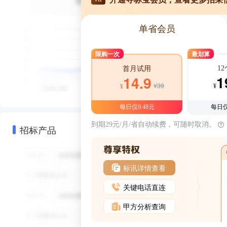
单省会员
限购一次
最划算
1
首月试用
1
14.9
¥39
¥
¥
每日仅0.48元
每日仅
到期29元/月/省自动续费，可随时取消。
招标产品
标讯详情查看
关键电话直连
甲方分析查询