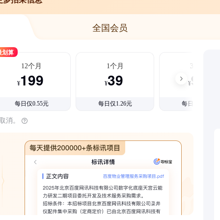
全国会员
最划算
12个月
1个月
3个月
199
39
99
¥
¥
¥
每日仅0.55元
每日仅1.26元
每日仅1.08元
时取消。