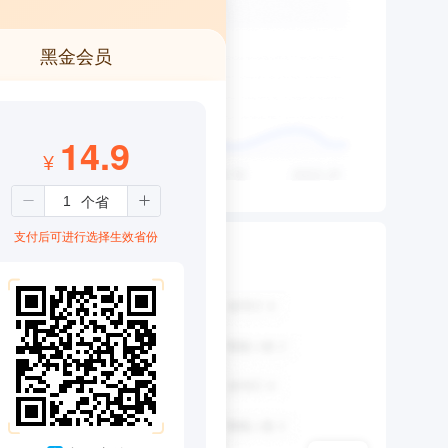
黑金会员
14.9
¥
支付后可进行选择生效省份