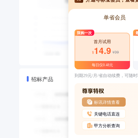
单省会员
限购一次
首月试用
14.9
¥39
¥
每日仅0.48元
到期29元/月/省自动续费，可随
招标产品
标讯详情查看
关键电话直连
甲方分析查询