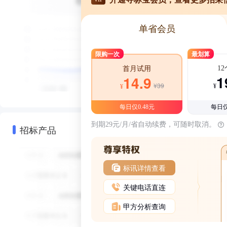
单省会员
限购一次
最划算
1
首月试用
1
14.9
¥39
¥
¥
每日仅0.48元
每日仅
到期29元/月/省自动续费，可随时取消。
招标产品
标讯详情查看
关键电话直连
甲方分析查询