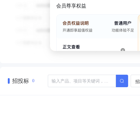
会员尊享权益
招投标
招
0