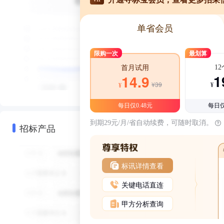
单省会员
限购一次
最划算
1
首月试用
1
14.9
¥39
¥
¥
每日仅0.48元
每日仅
到期29元/月/省自动续费，可随时取消。
招标产品
标讯详情查看
关键电话直连
甲方分析查询