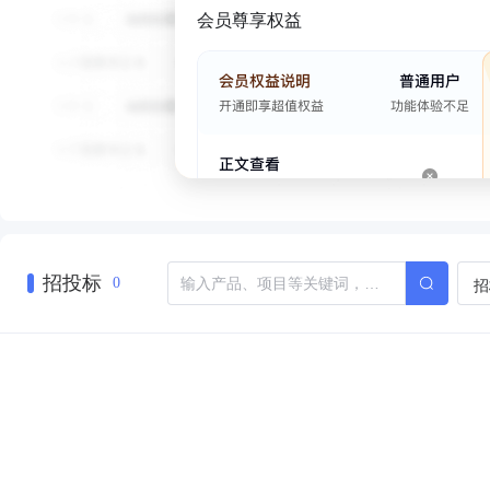
会员尊享权益
招投标
招
0