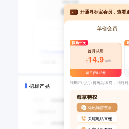
开通寻标宝会员，查看
VIP
单省会员
限购一次
首月试用
14.9
¥39
¥
每日仅0.48元
到期29元/月/省自动续费，可随
招标产品
标讯详情查看
关键电话直连