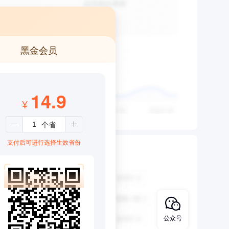
黑金会员
14.9
¥
支付后可进行选择生效省份
公众号