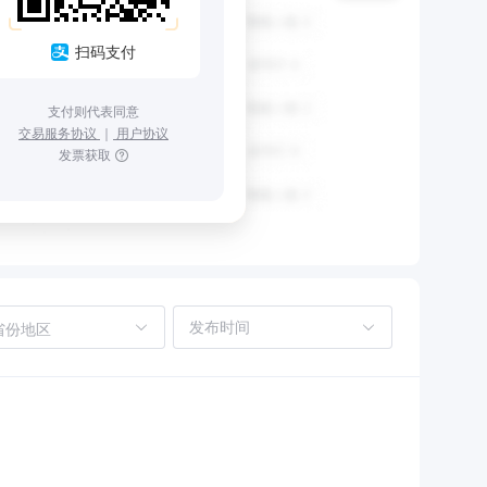
扫码支付
支付则代表同意
交易服务协议
｜
用户协议
发票获取
省份地区