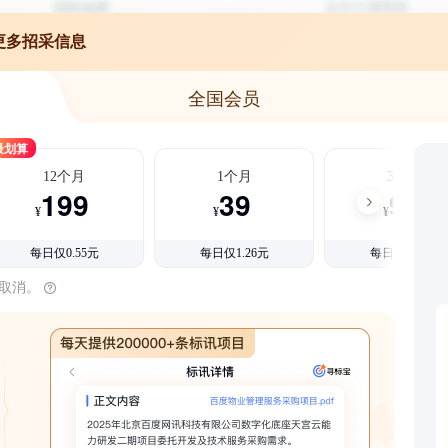
更多招采信息
全国会员
最划算
12个月
1个月
3个月
199
39
99
¥
¥
¥
每日仅0.55元
每日仅1.26元
每日仅1.08元
时取消。