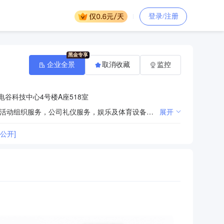
登录/注册
企业全景
取消收藏
监控
电谷科技中心4号楼A座518室
文学创作服务，广告制作、发布、代理，会议及展览服务，企业形象策划服务、企业管理咨询服务，大型活动组织服务，公司礼仪服务，娱乐及体育设备出租，包装装潢设计服务，软件开发，建筑装饰装修工程施工，建材批发，钢结构工程施工，路牌、路标、广告牌安装施工，摄影服务，美术图案设计服务，动漫及衍生产品设计服务，舞台美术设计服务，展台设计服务，舞台设备、器材出租，音响设备出租服务。（依法须经批准的项目，经相关部门批准后方可开展经营活动）
展开
公开]