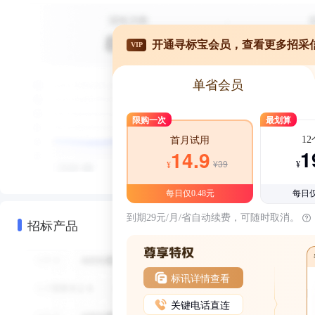
开通寻标宝会员，查看更多招采
VIP
单省会员
限购一次
最划算
1
首月试用
1
14.9
¥39
¥
¥
每日仅0.48元
每日仅
到期29元/月/省自动续费，可随时取消。
招标产品
标讯详情查看
关键电话直连