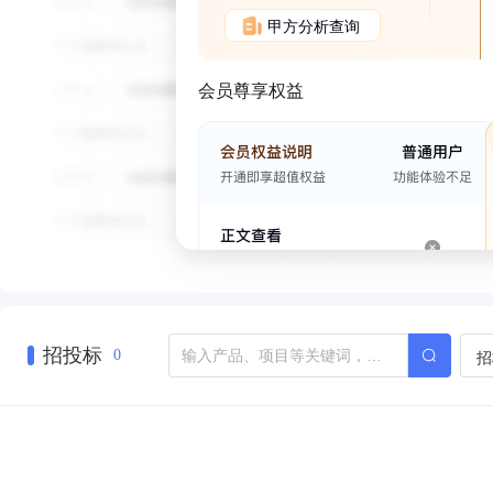
甲方分析查询
会员尊享权益
招投标
招
0