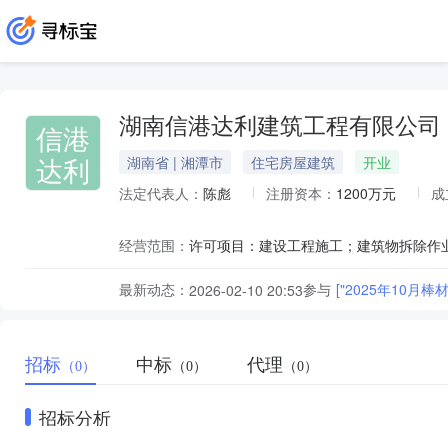
湖南信港达利建筑工程有限公司
信港
达利
湖南省 | 湘潭市
住宅房屋建筑
开业
法定代表人：
陈彪
注册资本：
1200万元
成
经营范围：
最新动态：
参与
["2025年10
2026-02-10 20:53
招标
中标
代理
（0）
（0）
（0）
招标分析