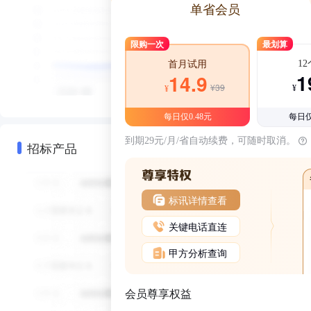
单省会员
限购一次
最划算
1
首月试用
1
14.9
¥39
¥
¥
每日仅0.48元
每日仅
到期29元/月/省自动续费，可随时取消。
招标产品
标讯详情查看
关键电话直连
甲方分析查询
会员尊享权益