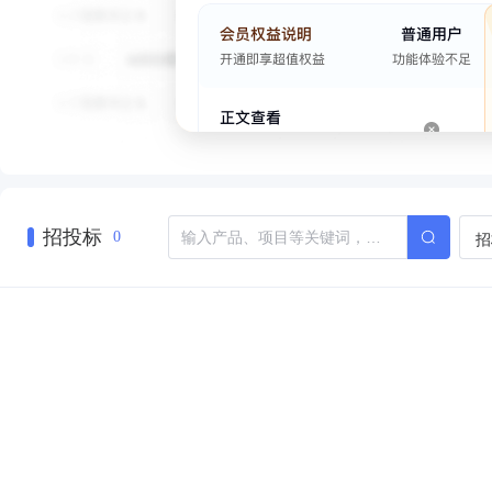
招投标
招
0