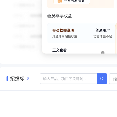
甲方分析查询
会员尊享权益
招投标
招
0