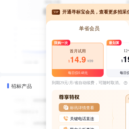
开通寻标宝会员，查看更多招采
VIP
单省会员
限购一次
最划算
1
首月试用
1
14.9
¥39
¥
¥
每日仅0.48元
每日仅
到期29元/月/省自动续费，可随时取消。
招标产品
标讯详情查看
关键电话直连