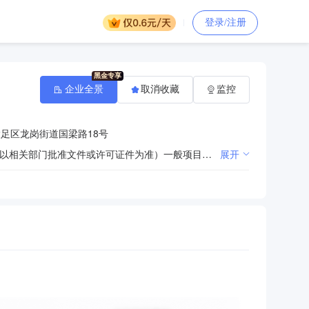
登录/注册
企业全景
取消收藏
监控
足区龙岗街道国梁路18号
许可项目：烟草制品零售。（依法须经批准的项目，经相关部门批准后方可开展经营活动，具体经营项目以相关部门批准文件或许可证件为准）一般项目：食品销售（仅销售预包装食品）；保健食品（预包装）销售；礼品花卉销售；花卉绿植租借与代管理；新鲜水果零售；新鲜蔬菜零售；城市绿化管理；城乡市容管理；食用农产品零售；建筑材料销售；建筑装饰材料销售；劳务服务（不含劳务派遣）；木材销售；金属材料销售；木材加工；建筑用钢筋产品销售；建筑用金属配件销售；金属制品销售；轻质建筑材料销售；旧货销售；二手日用百货销售；再生资源回收（除生产性废旧金属）；文具用品零售；办公用品销售；体育用品及器材零售；日用家电零售；日用电器修理；家用电器销售；日用百货销售；五金产品零售；电子产品销售；计算机软硬件及辅助设备零售；总质量4.5吨及以下普通货运车辆道路货物运输（除网络货运和危险货物）；装卸搬运；家政服务。（除依法须经批准的项目外，凭营业执照依法自主开展经营活动）
展开