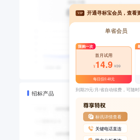
开通寻标宝会员，查看
VIP
单省会员
限购一次
首月试用
14.9
¥39
¥
每日仅0.48元
到期29元/月/省自动续费，可随
招标产品
标讯详情查看
关键电话直连