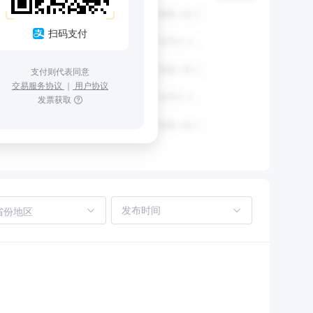
扫码支付
支付则代表同意
交易服务协议
｜
用户协议
发票获取
省份地区