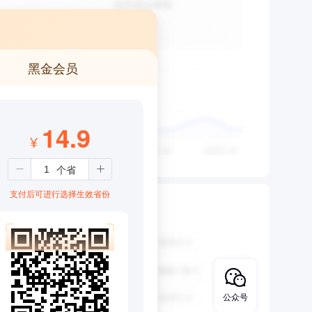
黑金会员
14.9
¥
支付后可进行选择生效省份
公众号