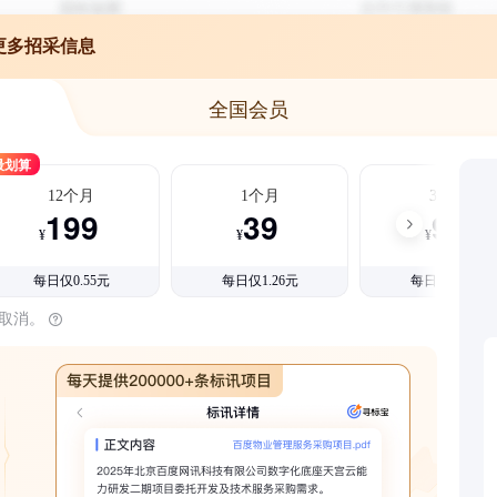
更多招采信息
全国会员
最划算
12个月
1个月
3个月
199
39
99
¥
¥
¥
每日仅0.55元
每日仅1.26元
每日仅1.08元
时取消。