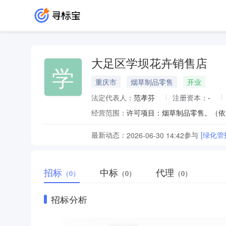
大足区学坝花卉销售店
学
重庆市
烟草制品零售
开业
法定代表人：
范孝芬
注册资本：
-
经营范围：
最新动态：
参与
[绿化管
2026-06-30 14:42
招标
中标
代理
（0）
（0）
（0）
招标分析