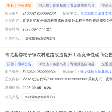
中标｜中标通知
河北省｜秦皇岛市｜青龙满族自治县
交通运
项目编号：
Z1303212500992301
招标单位：
青龙满族自治县娄杖
青龙县娄杖子镇农村道路改造提升工程竞争性磋商成交公告一
正文内容：
商名称供应商地址供应商组织机构代码河北瓴荣建筑工程有限公
发布时间：
2025-09-17 11:27
信息工程供应商名称工程名称工程期限工程施工范围工程
改造提升工程3
相关产品：
农村道路改造提升工程
青龙县娄杖子镇农村道路改造提升工程竞争性磋商公
招标｜招标公告
河北省｜秦皇岛市｜青龙满族自治县
交通运
项目编号：
Z1303212500992301
招标单位：
青龙满族自治县娄杖
V2020公告代码：0613032120250905002采购
正文内容：
机构：秦皇岛天兴工程项目管理有限公司评标方法和标准：null
发布时间：
2025-09-05 18:26
需要落实的政府采购政策：null采购人名称：青龙满族自
相关产品：
农村道路改造提升工程