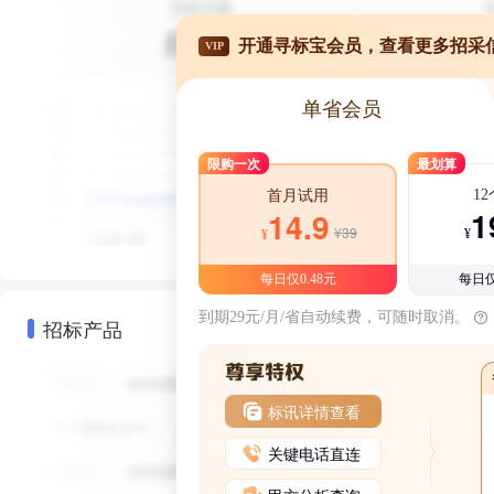
开通寻标宝会员，查看更多招采
VIP
单省会员
限购一次
最划算
1
首月试用
1
14.9
¥39
¥
¥
每日仅0.48元
每日仅
到期29元/月/省自动续费，可随时取消。
招标产品
标讯详情查看
关键电话直连