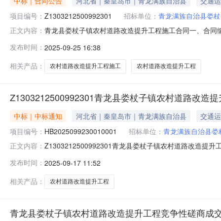
中标｜合同公告
河北省｜秦皇岛市｜青龙满族自治县
交通运
项目编号：
Z1303212500992301
招标单位：
青龙满族自治县娄杖
青龙县娄杖子镇农村道路改造提升工程施工合同一、合同编号：
正文内容：
HB2025099230010001四、项目名称：青龙县
发布时间：
2025-09-25 16:38
式：耿茉供应商：河北瓴荣建筑工程有限公司null地址：
相关产品：
农村道路改造提升工程施工
农村道路改造提升工程
Z1303212500992301青龙县娄杖子镇农村道路改
中标｜中标通知
河北省｜秦皇岛市｜青龙满族自治县
交通运
项目编号：
HB2025099230010001
招标单位：
青龙满族自治县娄
Z1303212500992301青龙县娄杖子镇农村道路改造
正文内容：
交）信息中标供应商名称:河北瓴荣建筑工程有限公司中标供
发布时间：
2025-09-17 11:52
单价：优惠率：优惠价/入围价：优惠产品简要描述：四
程施
相关产品：
农村道路改造提升工程
青龙县娄杖子镇农村道路改造提升工程竞争性磋商成