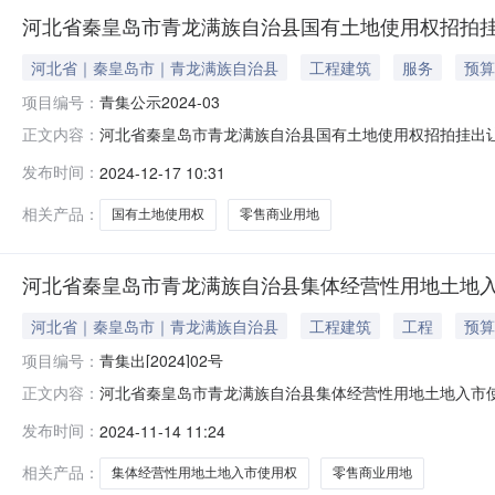
河北省秦皇岛市青龙满族自治县国有土地使用权招拍挂出
河北省｜秦皇岛市｜青龙满族自治县
工程建筑
服务
预算
项目编号：
青集公示2024-03
河北省秦皇岛市青龙满族自治县国有土地使用权招拍挂出让成
正文内容：
乡规划法》、《土地管理法实施条例》等有关法律法规，
发布时间：
2024-12-17 10:31
一、地块的基本情况:宗地编号：青集出2024-02宗地总
位：董辛辰备注：二
相关产品：
国有土地使用权
零售商业用地
河北省秦皇岛市青龙满族自治县集体经营性用地土地入市使
河北省｜秦皇岛市｜青龙满族自治县
工程建筑
工程
预算
项目编号：
青集出[2024]02号
河北省秦皇岛市青龙满族自治县集体经营性用地土地入市使用
正文内容：
出[2024]02号)青集出[2024]02号2024/11
发布时间：
2024-11-14 11:24
下：一、挂牌出让方式地块的基本情况和规划指标要求：宗地
相关产品：
集体经营性用地土地入市使用权
零售商业用地