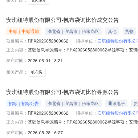
安琪纽特股份有限公司-帆布袋询比价成交公告
中标｜中标通知
湖北省｜宜昌市｜伍家岗区
其他
货物
项目编号：
RFX2026052800062
招标单位：
安琪纽特股份有限公
基础信息寻源编号：RFX2026052800062寻源事项：
正文内容：
金额：￥1,990.00联系人及联系方式采购联系人：刘攀联系人
发布时间：
2026-06-01 13:21
商编码供应商名称中标数量中标金额中标比例1Bettcan葡聚
相关产品：
帆布袋
安琪纽特股份有限公司-帆布袋询比价寻源公告
招标｜招标公告
湖北省｜宜昌市｜伍家岗区
通讯电子
货
项目编号：
RFX2026052800062
招标单位：
安琪纽特股份有限公
基础信息寻源编号：RFX2026052800062寻源
正文内容：
方式采购联系人：刘攀联系人电话：13469858555联系人
发布时间：
2026-05-28 16:27
金额中标比例1Bettcan葡聚糖帆布袋500个