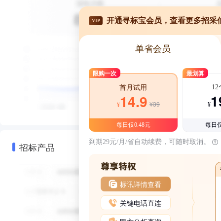
开通寻标宝会员，查看更多招采
VIP
单省会员
限购一次
最划算
1
首月试用
1
14.9
¥39
¥
¥
每日仅0.48元
每日仅
到期29元/月/省自动续费，可随时取消。
招标产品
标讯详情查看
关键电话直连