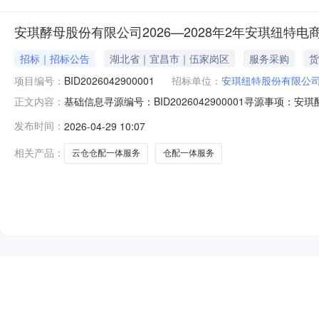
安琪酵母股份有限公司2026—2028年2年安琪纽
招标｜招标公告
湖北省｜宜昌市｜伍家岗区
服务采购
货
项目编号：
BID2026042900001
招标单位：
安琪纽特股份有限公
基础信息寻源编号：BID2026042900001寻源事项
正文内容：
特股份有限公司中标日期：总中标金额：联系人及联系方式采购联系
发布时间：
2026-04-29 10:07
物料类别需求数量单位供应商编码供应商名称中标数量中标金
相关产品：
云仓仓配一体服务
仓配一体服务
NEW
HOT
5折起