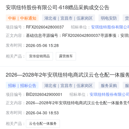
安琪纽特股份有限公司-618赠品采购成交公告
中标｜中标通知
湖北省｜宜昌市｜伍家岗区
弱电安防
货
项目编号：
RFX2026042800037
招标单位：
安琪纽特股份有限公
基础信息寻源编号：RFX2026042800037寻源事项：安
正文内容：
金额：￥56,530.00联系人及联系方式采购联系人：刘攀联系
发布时间：
2026-05-06 15:28
应商编码供应商名称中标数量中标金额中标比例11500372
相关产品：
宣传促销用品
露营推车
2026—2028年2年安琪纽特电商武汉云仓仓配一体
招标｜招标公告
湖北省｜宜昌市｜伍家岗区
服务采购
服
项目编号：
BID2026042900001
招标单位：
安琪纽特股份有限公
2026—2028年2年安琪纽特电商武汉云仓仓配一体服务
正文内容：
号：BID2026042900001项目名称：安琪酵母股份
发布时间：
2026-04-30 18:53
—2028年2年安琪纽特电商武汉云仓仓配一体服务竞争性磋商项目发布
相关产品：
云仓仓配一体服务