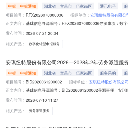
中标｜中标通知
湖北省｜宜昌市｜伍家岗区
通讯电子
服
项目编号：
RFX2026070800036
招标单位：
安琪纽特股份有限公
基础信息寻源编号：RFX2026070800036寻源事项：
正文内容：
￥11,733.59联系人及联系方式采购联系人：卓艳妮联系人电
发布时间：
2026-07-21 20:34
编码供应商名称中标数量中标金额中标比例1数字化转型
相关产品：
数字化转型申报服务
安琪纽特股份有限公司2026—2028年2年劳务派遣
中标｜中标通知
湖北省｜宜昌市｜伍家岗区
服务采购
服
项目编号：
BID2026061200002
招标单位：
安琪纽特股份有限公
基础信息寻源编号：BID2026061200002寻源事项
正文内容：
期：2026-07-1010:46:49总中标金额：￥1,914,5
发布时间：
2026-07-10 11:27
编码物料名称物料类别需求数量单位供应商编码供应商名称中
相关产品：
劳务派遣服务