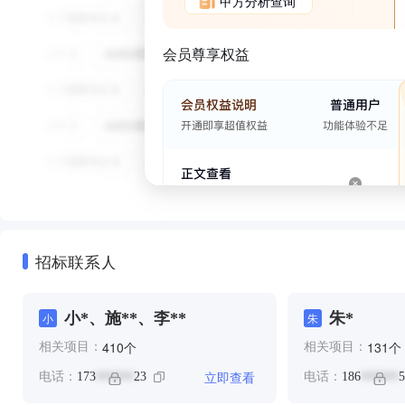
甲方分析查询
会员尊享权益
招标联系人
小*、施**、李**
朱*
小
朱
个
个
410
131
相关项目：
相关项目：
立即查看
电话：
173
23
电话：
186
5
******
******