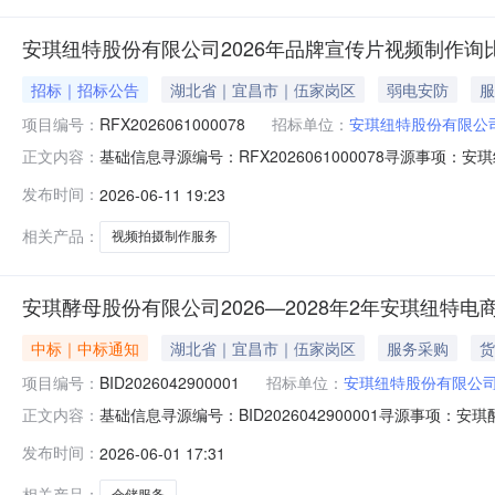
安琪纽特股份有限公司2026年品牌宣传片视频制作询
招标｜招标公告
湖北省｜宜昌市｜伍家岗区
弱电安防
服
项目编号：
RFX2026061000078
招标单位：
安琪纽特股份有限公
基础信息寻源编号：RFX2026061000078寻源事
正文内容：
中标金额：联系人及联系方式采购联系人：卓艳妮联系人电话：18
发布时间：
2026-06-11 19:23
编码供应商名称中标数量中标金额中标比例1SRM-202403
相关产品：
视频拍摄制作服务
安琪酵母股份有限公司2026—2028年2年安琪纽
中标｜中标通知
湖北省｜宜昌市｜伍家岗区
服务采购
货
项目编号：
BID2026042900001
招标单位：
安琪纽特股份有限公
基础信息寻源编号：BID2026042900001寻源事项
正文内容：
特股份有限公司中标日期：2026-06-0116:48:39总中
发布时间：
2026-06-01 17:31
zhuoyn@angelyeast.com中标信息行号物料
相关产品：
仓储服务