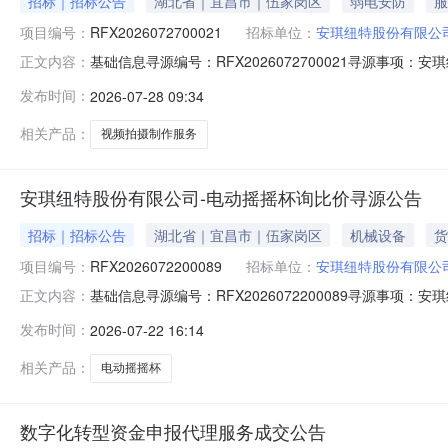
招标｜招标公告
湖北省｜宜昌市｜伍家岗区
弱电安防
服
项目编号：
RFX2026072700021
招标单位：
安琪纽特股份有限公
基础信息寻源编号：RFX2026072700021寻源事
正文内容：
人及联系方式采购联系人：王峥嵘联系人电话：158715932
发布时间：
2026-07-28 09:34
中标数量中标金额中标比例1SRM-202403110002视频
相关产品：
视频拍摄制作服务
安琪纽特股份有限公司-电动摇摇杯询比价寻源公告
招标｜招标公告
湖北省｜宜昌市｜伍家岗区
机械设备
货
项目编号：
RFX2026072200089
招标单位：
安琪纽特股份有限公
基础信息寻源编号：RFX2026072200089寻源
正文内容：
联系方式采购联系人：刘攀联系人电话：13469858555联
发布时间：
2026-07-22 16:14
中标金额中标比例115003444电动摇摇杯（运动款）200
相关产品：
电动摇摇杯
数字化转型资金申报代理服务成交公告