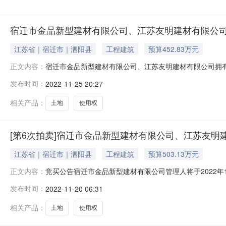
宿迁市金品新型建材有限公司、江苏友明建材有限公
江苏省｜宿迁市｜泗阳县
工程建筑
预算452.83万元
宿迁市金品新型建材有限公司、江苏友明建材有限公司拥有的厂
正文内容：
（延时除外）在京东拍卖破产强清平台（处置单位：宿迁市金品新型建
发布时间：
2022-11-25 20:27
活动，现公告如下：一、拍卖标的宿迁市金品新型建材有
相关产品：
土地
使用权
[第6次拍卖]宿迁市金品新型建材有限公司、江苏友
江苏省｜宿迁市｜泗阳县
工程建筑
预算503.13万元
竞买公告宿迁市金品新型建材有限公司管理人将于2022年1
正文内容：
司管理人，监督单位：泗阳县人民法院，网址：https://au
发布时间：
2022-11-20 06:31
有限公司拥有的厂房、办公楼、土地使用权、门卫室等全部资
相关产品：
土地
使用权