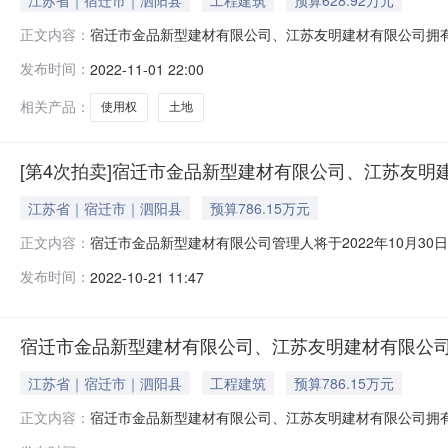
宿迁市金品新型建材有限公司、江苏友明建材有限公司拥有的厂
正文内容：
止（延时除外）在京东拍卖破产强清平台（处置单位：宿迁市金品新型
发布时间：
2022-11-01 22:00
卖活动，现公告如下：一、拍卖标的宿迁市金品新型建材
相关产品：
使用权
土地
[第4次拍卖]宿迁市金品新型建材有限公司、江苏友
江苏省｜宿迁市｜泗阳县
预算786.15万元
宿迁市金品新型建材有限公司管理人将于2022年10月30
正文内容：
人，监督单位：泗阳县人民法院，网址：https://aucti
发布时间：
2022-10-21 11:47
司拥有的厂房、办公楼、土地使用权、门卫室等全部资产，标
宿迁市金品新型建材有限公司、江苏友明建材有限公
江苏省｜宿迁市｜泗阳县
工程建筑
预算786.15万元
宿迁市金品新型建材有限公司、江苏友明建材有限公司拥有的厂
正文内容：
止（延时除外）在京东拍卖破产强清平台（处置单位：宿迁市金品新型