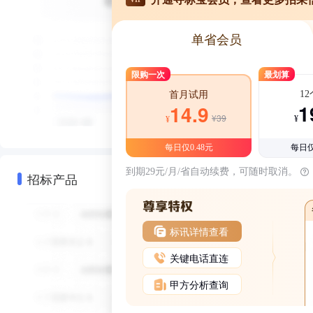
单省会员
限购一次
最划算
1
首月试用
1
14.9
¥39
¥
¥
每日仅0.48元
每日仅
到期29元/月/省自动续费，可随时取消。
招标产品
标讯详情查看
关键电话直连
甲方分析查询