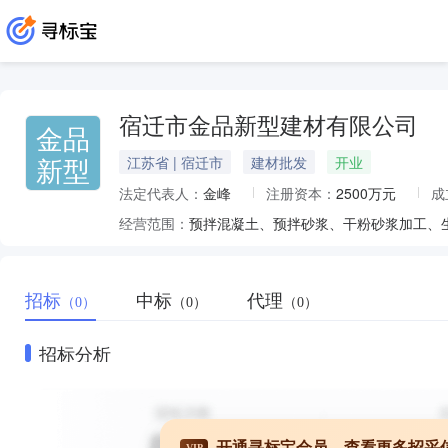
宿迁市金品新型建材有限公司
金品
新型
江苏省 | 宿迁市
建材批发
开业
法定代表人：
金峰
注册资本：
2500万元
成
经营范围：
预拌混凝土、预拌砂浆、干粉砂浆加工、
招标
中标
代理
（0）
（0）
（0）
招标分析
开通寻标宝会员，查看更多招采
VIP