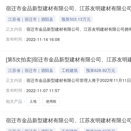
宿迁市金品新型建材有限公司、江苏友明建材有限公
江苏省｜宿迁市｜泗阳县
预算503.13万元
宿迁市金品新型建材有限公司、江苏友明建材有限公司拥有的厂
正文内容：
日10时止（延时除外）在京东拍卖破产强清平台（处置单位：宿迁市金
发布时间：
2022-11-14 16:08
公开拍卖活动，现公告如下：一、拍卖标的宿迁市金品新
[第5次拍卖]宿迁市金品新型建材有限公司、江苏友
江苏省｜宿迁市｜泗阳县
工程建筑
预算628.92万元
宿迁市金品新型建材有限公司管理人将于2022年11月11
正文内容：
人，监督单位：泗阳县人民法院，网址：https://aucti
发布时间：
2022-11-07 11:57
司拥有的厂房、办公楼、土地使用权、门卫室等全部资产，标
相关产品：
土地
使用权
宿迁市金品新型建材有限公司、江苏友明建材有限公
江苏省｜宿迁市｜泗阳县
工程建筑
预算628.92万元