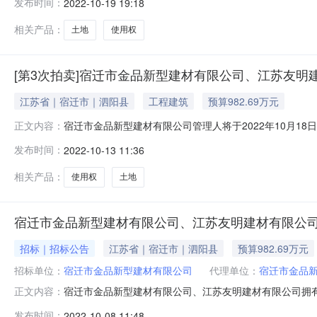
发布时间：
2022-10-19 19:18
卖活动，现公告如下：一、拍卖标的宿迁市金品新型建材
相关产品：
土地
使用权
[第3次拍卖]宿迁市金品新型建材有限公司、江苏友
江苏省｜宿迁市｜泗阳县
工程建筑
预算982.69万元
宿迁市金品新型建材有限公司管理人将于2022年10月18
正文内容：
人，监督单位：泗阳县人民法院，网址：https://aucti
发布时间：
2022-10-13 11:36
司拥有的厂房、办公楼、土地使用权、门卫室等全部资产，标
相关产品：
使用权
土地
宿迁市金品新型建材有限公司、江苏友明建材有限公
招标｜招标公告
江苏省｜宿迁市｜泗阳县
预算982.69万元
招标单位：
宿迁市金品新型建材有限公司
代理单位：
宿迁市金品
宿迁市金品新型建材有限公司、江苏友明建材有限公司拥有的厂
正文内容：
止（延时除外）在京东拍卖破产强清平台（处置单位：宿迁市金品新型
发布时间：
2022-10-08 11:48