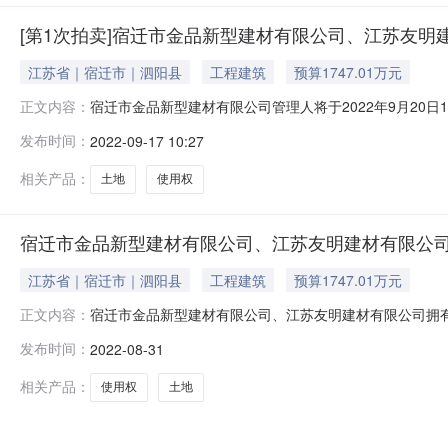
[第1次拍卖]宿迁市金品新型建材有限公司、江苏友
江苏省｜宿迁市｜泗阳县
工程建筑
预算1747.01万元
宿迁市金品新型建材有限公司管理人将于2022年9月20日
正文内容：
督单位：泗阳县人民法院，网址：https://auction.
发布时间：
2022-09-17 10:27
的厂房、办公楼、土地使用权、门卫室等全部资产，标的物以
相关产品：
土地
使用权
宿迁市金品新型建材有限公司、江苏友明建材有限公
江苏省｜宿迁市｜泗阳县
工程建筑
预算1747.01万元
宿迁市金品新型建材有限公司、江苏友明建材有限公司拥有的厂
正文内容：
（延时除外）在京东拍卖破产强清平台（处置单位：宿迁市金品新型建
发布时间：
2022-08-31
活动，现公告如下：一、拍卖标的宿迁市金品新型建材有
相关产品：
使用权
土地