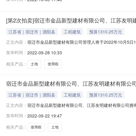
卖活动，现公告如下：一、拍卖标的宿迁市金品新型建材
[第2次拍卖]宿迁市金品新型建材有限公司、江苏友
江苏省｜宿迁市｜泗阳县
工程建筑
预算1310.25万元
宿迁市金品新型建材有限公司管理人将于2022年10月5日
正文内容：
督单位：泗阳县人民法院，网址：https://auction.
发布时间：
2022-09-28 10:33
的厂房、办公楼、土地使用权、门卫室等全部资产，标的物以
相关产品：
土地
使用权
宿迁市金品新型建材有限公司、江苏友明建材有限公
江苏省｜宿迁市｜泗阳县
工程建筑
预算1310.25万元
宿迁市金品新型建材有限公司、江苏友明建材有限公司拥有的厂
正文内容：
（延时除外）在京东拍卖破产强清平台（处置单位：宿迁市金品新型建
发布时间：
2022-09-22 19:47
活动，现公告如下：一、拍卖标的宿迁市金品新型建材有
相关产品：
使用权
土地