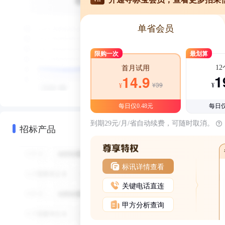
单省会员
限购一次
最划算
1
首月试用
1
14.9
¥39
¥
¥
每日仅0.48元
每日仅
到期29元/月/省自动续费，可随时取消。
招标产品
标讯详情查看
关键电话直连
甲方分析查询