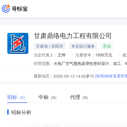
甘肃鼎络电力工程有限公司
甘肃省 | 庆阳市
专业设计服务
开业
法定代表人：
王烨
注册资本：
1500万元
成
经营范围：
最新动态：
参与
[哈热8#改造柔性
2025-05-13 14:42
招标
中标
代理
（0）
（0）
（0）
招标分析