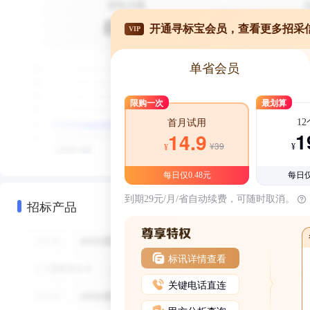
开通寻标宝会员，查看更多招采
VIP
单省会员
限购一次
最划算
1
首月试用
1
14.9
¥39
¥
¥
每日仅0.48元
每日仅
到期29元/月/省自动续费，可随时取消。
招标产品
标讯详情查看
关键电话直连