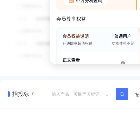
甲方分析查询
会员尊享权益
招投标
招
0