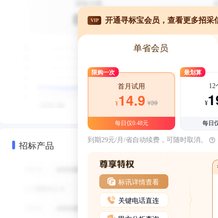
开通寻标宝会员，查看更多招采
VIP
单省会员
限购一次
最划算
1
首月试用
1
14.9
¥39
¥
¥
每日仅0.48元
每日仅
到期29元/月/省自动续费，可随时取消。
招标产品
标讯详情查看
关键电话直连