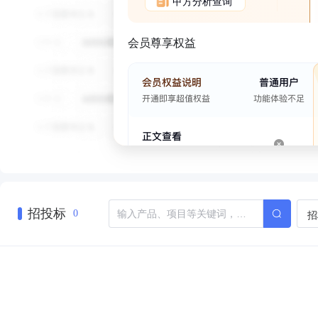
甲方分析查询
会员尊享权益
招投标
招
0