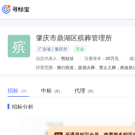
肇庆市鼎湖区殡葬管理所
殡
广东省 | 肇庆市
开业
法定代表人：
熊桂珍
注册资本：
20万元
成
经营范围：
推行殡改，提倡火葬、禁止土葬，殡改执
招标
中标
代理
（0）
（0）
（0）
招标分析
开通寻标宝会员，查看更多招采
VIP