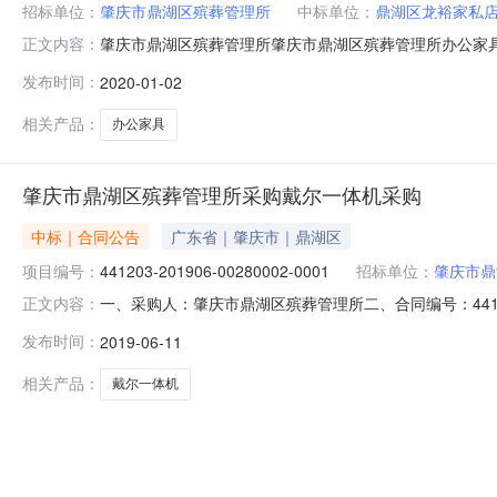
招标单位：
肇庆市鼎湖区殡葬管理所
中标单位：
鼎湖区龙裕家私
肇庆市鼎湖区殡葬管理所肇庆市鼎湖区殡葬管理所办公家具定点采
正文内容：
名称：肇庆市鼎湖区殡葬管理所办公家具定点采购合同四、合同清
发布时间：
2020-01-02
龙裕家私店地址：桂城新广路2号5号楼首层5109-5128卡和
相关产品：
办公家具
肇庆市鼎湖区殡葬管理所采购戴尔一体机采购
中标｜合同公告
广东省｜肇庆市｜鼎湖区
项目编号：
441203-201906-00280002-0001
招标单位：
肇庆市鼎
一、采购人：肇庆市鼎湖区殡葬管理所二、合同编号：441203-
正文内容：
00280002-0001采购项目名称：戴尔一体机五、中
发布时间：
2019-06-11
0758-2695748六、合同金额（元）：￥5,950.00采购
相关产品：
戴尔一体机