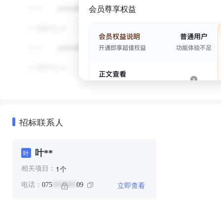
会员尊享权益
招标联系人
叶**
叶
个
1
相关项目：
立即查看
电话：
075
09
*******