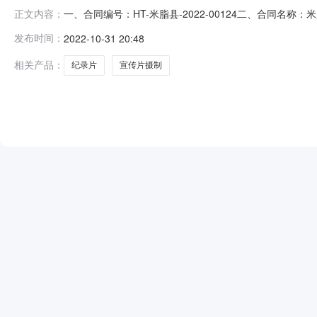
一、合同编号：HT-米脂县-2022-00124二、合同名称
正文内容：
协会成立25周年纪录片、宣传片摄制五、合同主体采购人(甲
发布时间：
2022-10-31 20:48
限公司地址：陕西省榆林市米脂县银州街道广电巷75号联系方式
相关产品：
纪录片
宣传片摄制