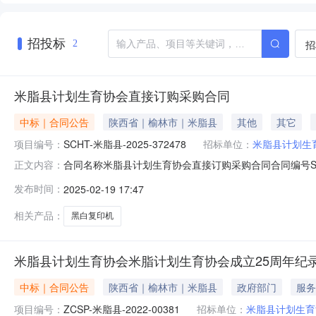
招投标
招
2
米脂县计划生育协会直接订购采购合同
中标｜合同公告
陕西省｜榆林市｜米脂县
其他
其它
项目编号：
SCHT-米脂县-2025-372478
招标单位：
米脂县计划生
合同名称米脂县计划生育协会直接订购采购合同合同编号SCHT
正文内容：
司合同公告日期2025-02-1915:48:19合同附件
发布时间：
2025-02-19 17:47
人发布的，陕西省政府采购网表示内容概不负责，亦不承担任
相关产品：
黑白复印机
米脂县计划生育协会米脂计划生育协会成立25周年纪
中标｜合同公告
陕西省｜榆林市｜米脂县
政府部门
服务
项目编号：
ZCSP-米脂县-2022-00381
招标单位：
米脂县计划生育