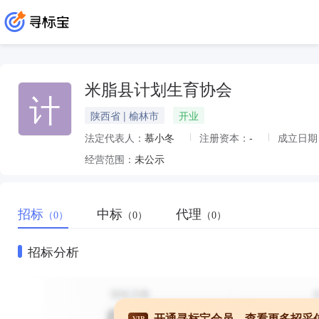
米脂县计划生育协会
计
陕西省 | 榆林市
开业
法定代表人：
慕小冬
注册资本：
-
成立日期
经营范围：
未公示
招标
中标
代理
（0）
（0）
（0）
招标分析
开通寻标宝会员，查看更多招采
VIP