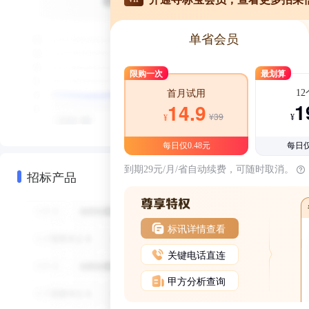
单省会员
限购一次
最划算
1
首月试用
1
14.9
¥39
¥
¥
每日仅0.48元
每日仅
到期29元/月/省自动续费，可随时取消。
招标产品
标讯详情查看
关键电话直连
甲方分析查询