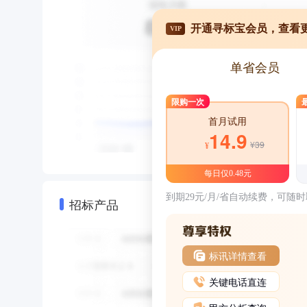
开通寻标宝会员，查看
VIP
单省会员
限购一次
首月试用
14.9
¥39
¥
每日仅0.48元
到期29元/月/省自动续费，可随
招标产品
标讯详情查看
关键电话直连