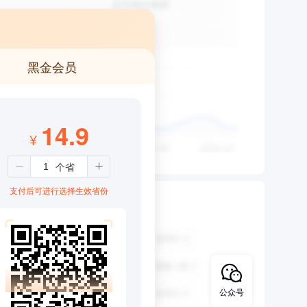
黑金会员
14.9
¥
支付后可进行选择生效省份
公众号