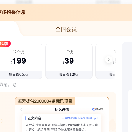
更多招采信息
全国会员
最划算
12个月
1个月
3个月
199
39
99
¥
¥
¥
每日仅0.55元
每日仅1.26元
每日仅1.08元
时取消。