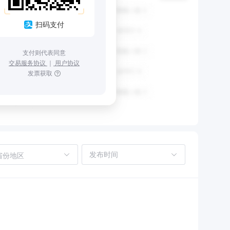
扫码支付
支付则代表同意
交易服务协议
｜
用户协议
发票获取
省份地区