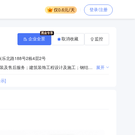
登录/注册
企业全景
取消收藏
监控
乐北路188号2栋4层2号
销售：建筑材料、钢材、不锈钢制品、装修装饰材料、塑钢门窗、金属制品；铝合金门窗、塑钢门窗的安装及售后服务；建筑装饰工程设计及施工；钢结构工程设计及施工；建筑幕墙工程设计及施工；设计、制作、代理、发布国内各类户外广告（气球广告除外）（依法须经批准的项目，经相关部门批准后方可开展经营活动）。
展开
示]